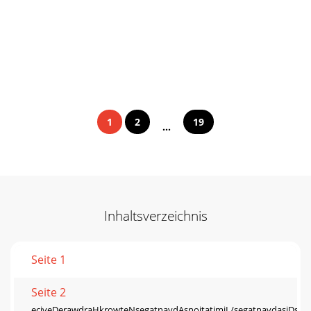
1
2
19
...
Inhaltsverzeichnis
Seite 1
Seite 2
eciveDerawdraHkrowteNsegatnavdAsnoitatimiL/segatnavdasiDsbuhr