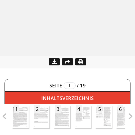
SEITE
/
19
INHALTSVERZEICHNIS
1
2
3
4
5
6