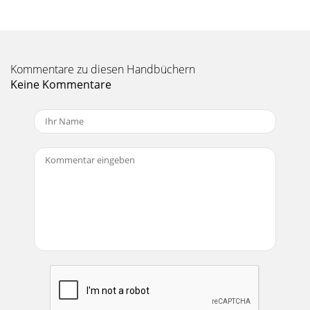
Config: IP address Name 0 .0 .0 .0 NM 84 Configuration Edit
Page
Seite 18
Kommentare zu diesen Handbüchern
Seite 19
Keine Kommentare
rebmuneldnuBnoitangiseDnoitpircseDsegatnavdAsegatnavdasiD)ffO(