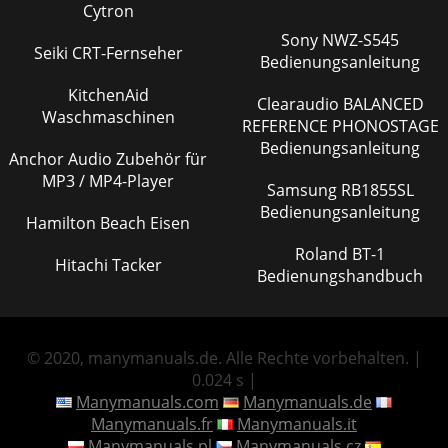
Cytron
Sony NWZ-S545
Seiki CRT-Fernseher
Bedienungsanleitung
KitchenAid
Clearaudio BALANCED
Waschmaschinen
REFERENCE PHONOSTAGE
Bedienungsanleitung
Anchor Audio Zubehör für
MP3 / MP4-Player
Samsung RB1855SL
Bedienungsanleitung
Hamilton Beach Eisen
Roland BT-1
Hitachi Tacker
Bedienungshandbuch
© 2020, manymanuals.de. Alle Rechte vorbehalten. |
0.024 s |
Manymanuals.com
Manymanuals.de
Manymanuals.fr
Manymanuals.it
Manymanuals.pl
Manymanuals.cz