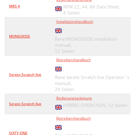
MRS 4
RPM 22, 44, 88 Data Sheet,
8 Seiten
Installationshandbuch
MONGOOSE
Rane MONGOOSE Installation
manual,
52 Seiten
Betreibershandbuch
Serato Scratch live
Rane Serato Scratch live Operator`s
manual,
24 Seiten
Bedienungsanleitung
Serato Scratch live
HYBRID OPERATION,
12 Seiten
Betreibershandbuch
SIXTY-ONE