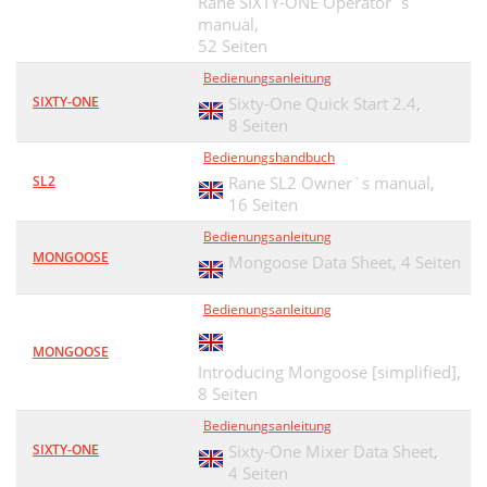
Rane SIXTY-ONE Operator`s
manual,
52 Seiten
Bedienungsanleitung
SIXTY-ONE
Sixty-One Quick Start 2.4,
8 Seiten
Bedienungshandbuch
SL2
Rane SL2 Owner`s manual,
16 Seiten
Bedienungsanleitung
MONGOOSE
Mongoose Data Sheet,
4 Seiten
Bedienungsanleitung
MONGOOSE
Introducing Mongoose [simplified],
8 Seiten
Bedienungsanleitung
SIXTY-ONE
Sixty-One Mixer Data Sheet,
4 Seiten