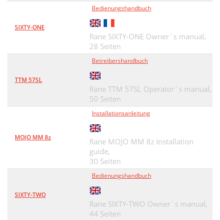
Bedienungshandbuch
SIXTY-ONE
Rane SIXTY-ONE Owner`s manual,
28 Seiten
Betreibershandbuch
TTM 57SL
Rane TTM 57SL Operator`s manual,
50 Seiten
Installationsanleitung
MOJO MM 8z
Rane MOJO MM 8z Installation
guide,
30 Seiten
Bedienungshandbuch
SIXTY-TWO
Rane SIXTY-TWO Owner`s manual,
44 Seiten