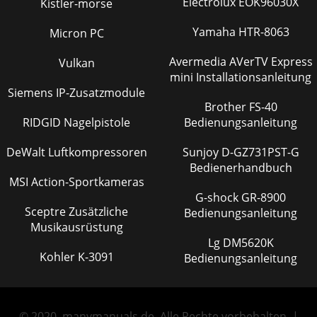
Electrolux EOK96030X
Kistler-morse
Yamaha HTR-8063
Micron PC
Avermedia AVerTV Express
Vulkan
mini Installationsanleitung
Siemens IP-Zusatzmodule
Brother FS-40
RIDGID Nagelpistole
Bedienungsanleitung
DeWalt Luftkompressoren
Sunjoy D-GZ731PST-G
Bedienerhandbuch
MSI Action-Sportkameras
G-shock GR-8900
Sceptre Zusätzliche
Bedienungsanleitung
Musikausrüstung
Lg DM5620K
Kohler K-3091
Bedienungsanleitung
© 2020, manymanuals.de. Alle Rechte vorbehalten. |