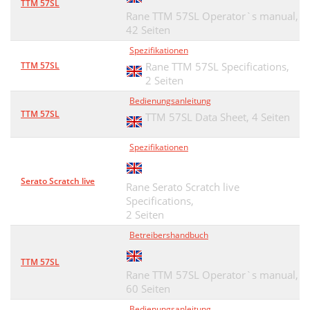
TTM 57SL
Rane TTM 57SL Operator`s manual,
42 Seiten
Spezifikationen
TTM 57SL
Rane TTM 57SL Specifications,
2 Seiten
Bedienungsanleitung
TTM 57SL
TTM 57SL Data Sheet,
4 Seiten
Spezifikationen
Serato Scratch live
Rane Serato Scratch live
Specifications,
2 Seiten
Betreibershandbuch
TTM 57SL
Rane TTM 57SL Operator`s manual,
60 Seiten
Bedienungsanleitung