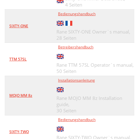
4 Seiten
Bedienungshandbuch
SIXTY-ONE
Rane SIXTY-ONE Owner`s manual,
28 Seiten
Betreibershandbuch
TTM 57SL
Rane TTM 57SL Operator`s manual,
50 Seiten
Installationsanleitung
MOJO MM 8z
Rane MOJO MM 8z Installation
guide,
30 Seiten
Bedienungshandbuch
SIXTY-TWO
Rane SIXTY-TWO Owner`s manual,