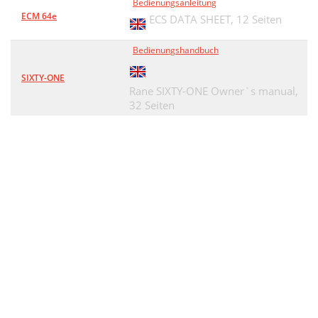
Bedienungsanleitung
ECM 64e
ECS DATA SHEET,
12 Seiten
Bedienungshandbuch
SIXTY-ONE
Rane SIXTY-ONE Owner`s manual,
32 Seiten