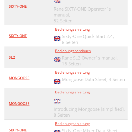
SIXTY-ONE
Rane SIXTY-ONE Operator`s
manual,
52 Seiten
Bedienungsanleitung
SIXTY-ONE
Sixty-One Quick Start 2.4,
8 Seiten
Bedienungshandbuch
SL2
Rane SL2 Owner`s manual,
16 Seiten
Bedienungsanleitung
MONGOOSE
Mongoose Data Sheet,
4 Seiten
Bedienungsanleitung
MONGOOSE
Introducing Mongoose [simplified],
8 Seiten
Bedienungsanleitung
SIXTY-ONE
Sixty-One Mixer Data Sheet,