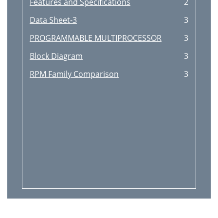
Features and Speciﬁcations
2
Data Sheet-3
3
PROGRAMMABLE MULTIPROCESSOR
3
Block Diagram
3
RPM Family Comparison
3