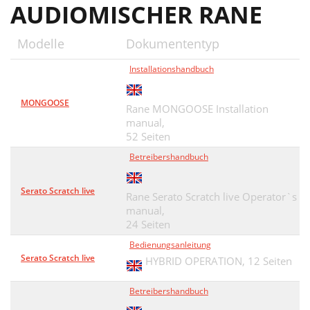
AUDIOMISCHER RANE
Modelle
Dokumententyp
Installationshandbuch
MONGOOSE
Rane MONGOOSE Installation
manual,
52 Seiten
Betreibershandbuch
Serato Scratch live
Rane Serato Scratch live Operator`s
manual,
24 Seiten
Bedienungsanleitung
Serato Scratch live
HYBRID OPERATION,
12 Seiten
Betreibershandbuch