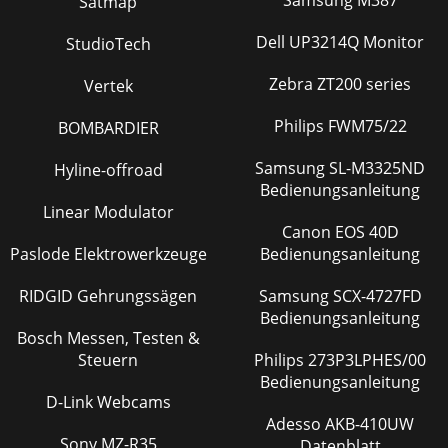
Samsung M387
Satmap
Dell UP3214Q Monitor
StudioTech
Zebra ZT200 series
Vertek
Philips FWM75/22
BOMBARDIER
Samsung SL-M3325ND
Hyline-offroad
Bedienungsanleitung
Linear Modulator
Canon EOS 40D
Paslode Elektrowerkzeuge
Bedienungsanleitung
RIDGID Gehrungssägen
Samsung SCX-4727FD
Bedienungsanleitung
Bosch Messen, Testen &
Steuern
Philips 273P3LPHES/00
Bedienungsanleitung
D-Link Webcams
Adesso AKB-410UW
Sony MZ-R35
Datenblatt