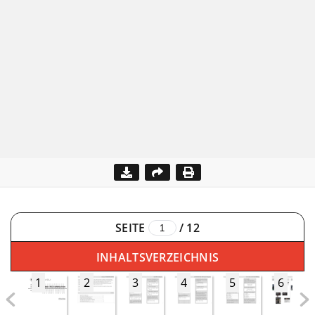
SEITE
/
12
INHALTSVERZEICHNIS
1
2
3
4
5
6