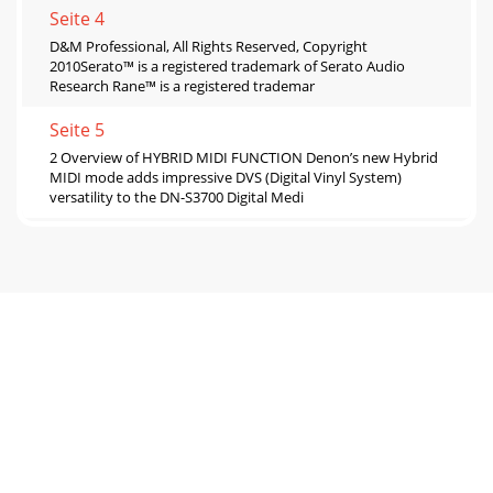
Seite 4
D&M Professional, All Rights Reserved, Copyright
2010Serato™ is a registered trademark of Serato Audio
Research Rane™ is a registered trademar
Seite 5
2 Overview of HYBRID MIDI FUNCTION Denon’s new Hybrid
MIDI mode adds impressive DVS (Digital Vinyl System)
versatility to the DN-S3700 Digital Medi
Seite 6 - *ABS is not
3 Fig.1Hybrid MIDI Configuration Select the DVS output
control signal before you get started 1. Power ON the DN-
S3700 / DN-S1200 2. Push
Seite 7
4 (DN-S3700/DN-S1200) MIDI Channel Configuration When
using the DENON provided Scratch Live .xml mapping file,
you can control various pre-mapped f
Seite 8
5 How to Enter and Exit Hybrid MIDI Mode For DN-S3700’s