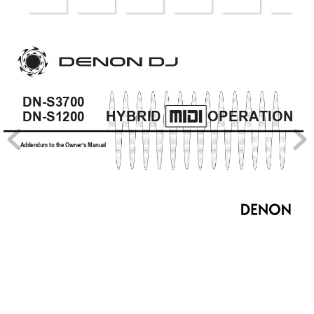
DN-S3700 
HYBRID     
OPERATION
DN-S1200
Addendum to the Owner’s Manual 