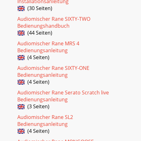
Installationsanleitung
Out is available on a pair of unbal
(30 Seiten)
Seite 28
Audiomischer Rane SIXTY-TWO
OWNER’S MANUAL9SIXTY-ONEHow To Calibrate Serato
Bedienungshandbuch
DJWith music playing in the background through your
(44 Seiten)
system or booth output, put your needle on the rec
Audiomischer Rane MRS 4
Bedienungsanleitung
(4 Seiten)
Audiomischer Rane SIXTY-ONE
Bedienungsanleitung
(4 Seiten)
Audiomischer Rane Serato Scratch live
Bedienungsanleitung
(3 Seiten)
Audiomischer Rane SL2
Bedienungsanleitung
(4 Seiten)