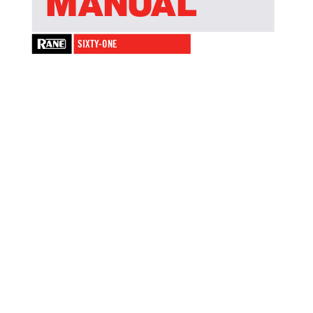
M
A
N
UA
L
SIXTY
-ONE