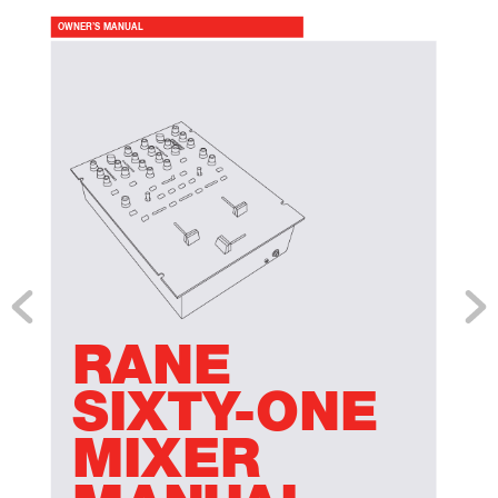
OWNER’S MANUAL
RANE 
SIXTY
-ONE 
MIXER 