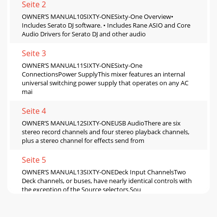
Seite 2
OWNER’S MANUAL10SIXTY-ONESixty-One Overview•
Includes Serato DJ software. • Includes Rane ASIO and Core
Audio Drivers for Serato DJ and other audio
Seite 3
OWNER’S MANUAL11SIXTY-ONESixty-One
ConnectionsPower SupplyThis mixer features an internal
universal switching power supply that operates on any AC
mai
Seite 4
OWNER’S MANUAL12SIXTY-ONEUSB AudioThere are six
stereo record channels and four stereo playback channels,
plus a stereo channel for effects send from
Seite 5
OWNER’S MANUAL13SIXTY-ONEDeck Input ChannelsTwo
Deck channels, or buses, have nearly identical controls with
the exception of the Source selectors.Sou
Seite 6