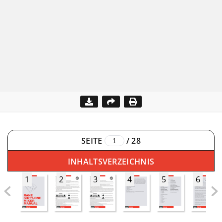
SEITE
/
28
INHALTSVERZEICHNIS
1
2
3
4
5
6