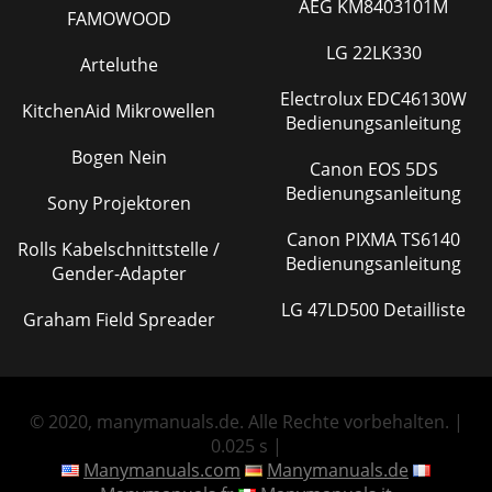
AEG KM8403101M
FAMOWOOD
LG 22LK330
Arteluthe
Electrolux EDC46130W
KitchenAid Mikrowellen
Bedienungsanleitung
Bogen Nein
Canon EOS 5DS
Bedienungsanleitung
Sony Projektoren
Canon PIXMA TS6140
Rolls Kabelschnittstelle /
Bedienungsanleitung
Gender-Adapter
LG 47LD500 Detailliste
Graham Field Spreader
© 2020, manymanuals.de. Alle Rechte vorbehalten. |
0.025 s |
Manymanuals.com
Manymanuals.de