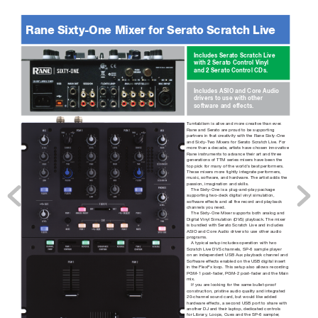
Rane Six
t
y-
One Mix
er f
or Serat
o Scratc
h Li
v
e
Includes Serato Scratch Live 
with 2 Serato Control Vinyl 
and 2 Serato Control CDs.
Includes ASIO and Core Audio 
drivers to use with other 
software and ef
fects.
T
urntablism is alive and more creative than ever
. 
Rane and Serato are pr
oud to be supporting 
partners in that creativity with the Rane Sixty-One 
and Sixty-T
wo Mixers for Serato Scratch Live. For 
more than a decade, artists have chosen innovative 
Rane instruments to advance their art and three 
generations of TTM series mixers have been the 
top pick for many of the world’
s best performers. 
These mixers more tightly integrate performers, 
music, software, and har
dware. The artist adds the 
passion, imagination and skills.
The Sixty-One is a plug-and-play package 
supporting two-deck digital vinyl simulation, 
software ef
fects and all the recor
d and playback 
channels you need.
The Sixty-One Mixer supports both analog and 
Digital Vinyl Simulation (DVS) playback. The mixer 
is bundled with Serato Scratch Live and includes 
ASIO and Core Audio drivers to use other audio 
programs. 
A typical setup includes operation with two 
Scratch Live DVS channels, SP-6 sample player 
on an independent USB Aux playback channel and 
Software ef
fects enabled on the USB digital insert 
in the FlexFx loop. This setup also allows recor
ding 
PGM-1 post-fader
, PGM-2 post-fader and the Main 
mix.
If you are looking for the same bullet-pr
oof 
construction, pristine audio quality and integrated 
20-channel sound card, but would like added 
hardwar
e effects, a second USB port to shar
e with 
another DJ and their laptop, dedicated controls 
for Library
, Loops, Cues and the SP-6 sampler
, 