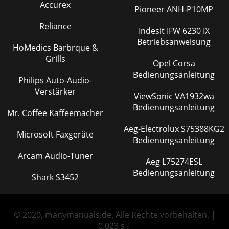
Accurex
Pioneer ANH-P10MP
Reliance
Indesit IFW 6230 IX
Betriebsanweisung
HoMedics Barbrque &
Grills
Opel Corsa
Bedienungsanleitung
Philips Auto-Audio-
Verstärker
ViewSonic VA1932wa
Bedienungsanleitung
Mr. Coffee Kaffeemacher
Aeg-Electrolux S75388KG2
Microsoft Faxgeräte
Bedienungsanleitung
Arcam Audio-Tuner
Aeg L75274ESL
Bedienungsanleitung
Shark S3452
© 2020, manymanuals.de. Alle Rechte vorbehalten. |
0.023 s |