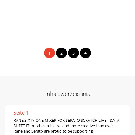
1
2
3
4
Inhaltsverzeichnis
Seite 1
RANE SIXTY-ONE MIXER FOR SERATO SCRATCH LIVE • DATA
SHEET1Turntablism is alive and more creative than ever.
Rane and Serato are proud to be supporting