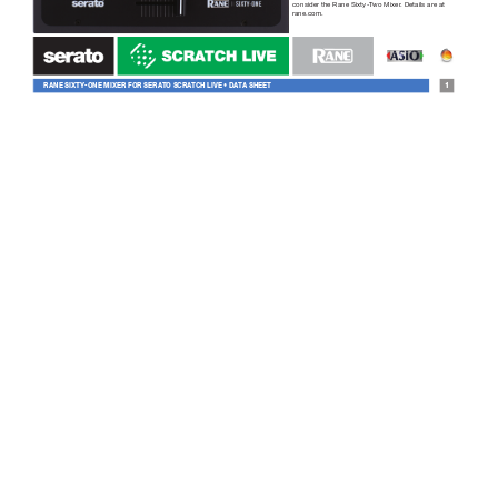
consider the Rane Sixty-T
wo Mixer
. Details ar
e at 
rane.com.
R
AN
E S
IX
T
Y
-
ON
E MI
XE
R FOR S
E
R
A
TO SCR
ATCH LI
VE • DA
T
A SH
EE
T
1