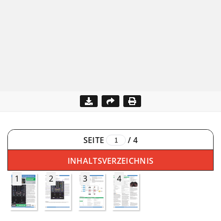
SEITE
/
4
INHALTSVERZEICHNIS
1
2
3
4