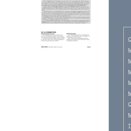
M
M
M
M
M
O
M
T