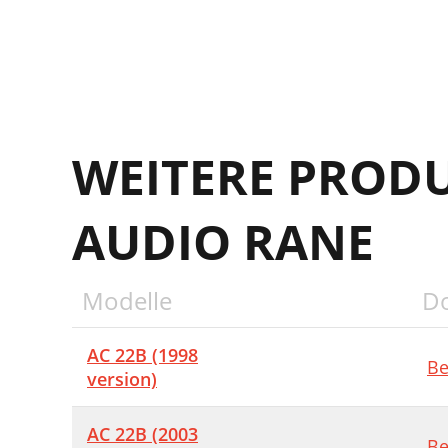
M
T
WEITERE PROD
AUDIO RANE
Modelle
D
AC 22B (1998
Be
version)
AC 22B (2003
Be