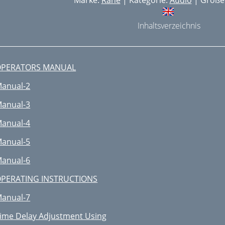
Marke:
Rane
| Kategorie:
Audio
| Größe:
Inhaltsverzeichnis
OPERATORS MANUAL
anual-2
anual-3
anual-4
anual-5
anual-6
PERATING INSTRUCTIONS
anual-7
ime Delay Adjustment Using