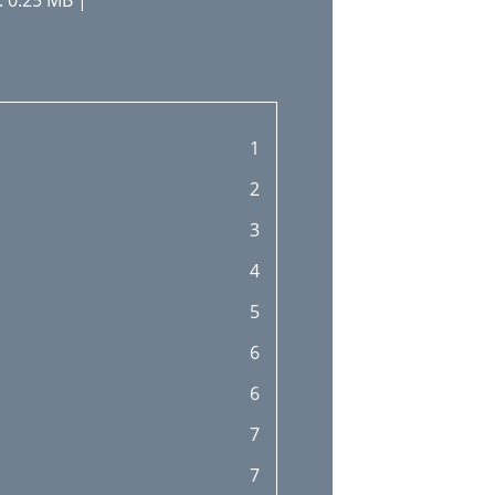
 0.25 MB |
1
2
3
4
5
6
6
7
7