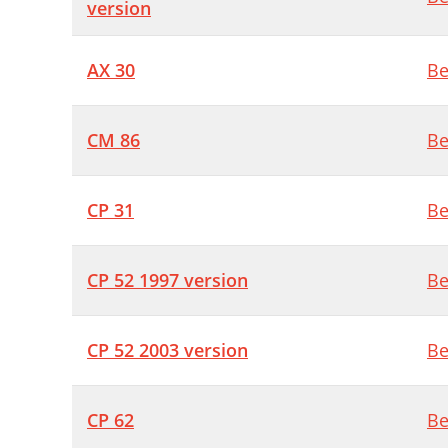
version
AX 30
Be
CM 86
Be
CP 31
Be
CP 52 1997 version
Be
CP 52 2003 version
Be
CP 62
Be