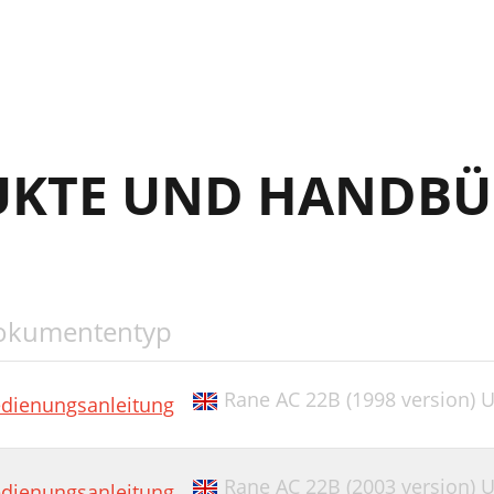
anual-13
ime Delay Transplant
UKTE UND HANDBÜ
okumententyp
Rane AC 22B (1998 version) 
dienungsanleitung
Rane AC 22B (2003 version) 
dienungsanleitung