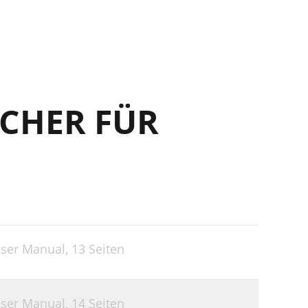
13
13
CHER FÜR
User Manual,
13 Seiten
User Manual,
14 Seiten