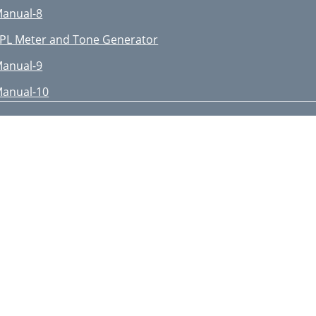
anual-8
PL Meter and Tone Generator
anual-9
anual-10
elay vs. Frequency Table
anual-11
nalyzer
anual-12
etting Levels Using an SPL
odification
onstant Directivity Horn
qualization Modification