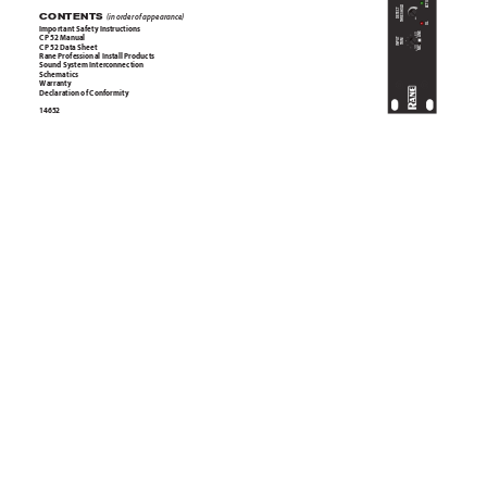
ACTIVE
THRESHOLD
DETECT
CONTE
NTS 
(in order of ap
pearance)
OL
Impo
rtant S
afet
y Instru
cti
ons
LINE
+60
CP 52 Manual
INPUT
TRIM
CP 52 Data Shee
t
+30
MIC
Rane Pro
fession
al Instal
l Produc
ts
Sound System I
nterconne
cti
on
Sche
matics
Warranty
Dec
laration o
f Conformit
y
1
4652