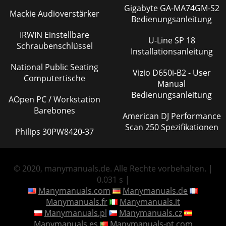
Gigabyte GA-MA74GM-S2
Mackie Audioverstärker
Bedienungsanleitung
IRWIN Einstellbare
U-Line SP 18
Schraubenschlüssel
Installationsanleitung
National Public Seating
Vizio D650i-B2 - User
Computertische
Manual
Bedienungsanleitung
AOpen PC / Workstation
Barebones
American DJ Performance
Scan 250 Spezifikationen
Philips 30PW8420-37
© 2020, manymanuals.de. Alle Rechte vorbehalten. |
0.031 s |
Manymanuals.com
Manymanuals.de
Manymanuals.fr
Manymanuals.it
Manymanuals.pl
Manymanuals.cz
Manymanuals.es
Manymanuals-pt.com