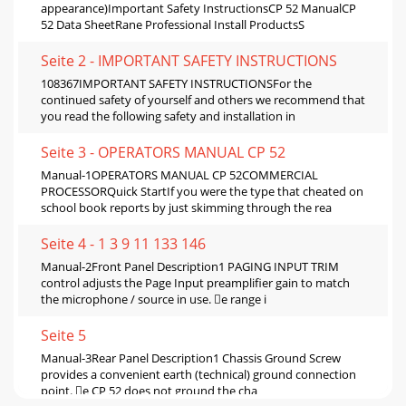
appearance)Important Safety InstructionsCP 52 ManualCP
52 Data SheetRane Professional Install ProductsS
Seite 2 - IMPORTANT SAFETY INSTRUCTIONS
108367IMPORTANT SAFETY INSTRUCTIONSFor the
continued safety of yourself and others we recommend that
you read the following safety and installation in
Seite 3 - OPERATORS MANUAL CP 52
Manual-1OPERATORS MANUAL CP 52COMMERCIAL
PROCESSORQuick StartIf you were the type that cheated on
school book reports by just skimming through the rea
Seite 4 - 1 3 9 11 133 146
Manual-2Front Panel Description1 PAGING INPUT TRIM
control adjusts the Page Input preampliﬁer gain to match
the microphone / source in use. e range i
Seite 5
Manual-3Rear Panel Description1 Chassis Ground Screw
provides a convenient earth (technical) ground connection
point. e CP 52 does not ground the cha