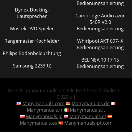
Bedienungsanleitung
Dynex Docking-
Cambridge Audio azur
Lautsprecher
540R V2.0
Mustek DVD Spieler
Bedienungsanleitung
Rangemaster Kochfelder
Whirlpool AKT 697-IX
Bedienungsanleitung
Philips Bodenbeleuchtung
BELINEA 10 17 15
Samsung 2233RZ
Bedienungsanleitung
© 2020, manymanuals.de. Alle Rechte vorbehalten. |
0.025 s |
Manymanuals.com
Manymanuals.de
Manymanuals.fr
Manymanuals.it
Manymanuals.pl
Manymanuals.cz
Manymanuals.es
Manymanuals-pt.com