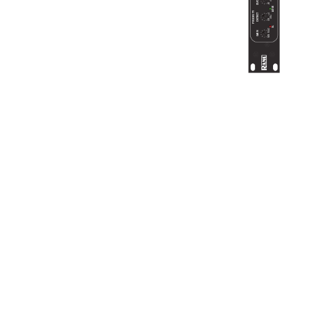
DUCKER
dB
-80
ACTIVE
PRIORITY
DETECT
+4
dBu
ON
OL
MAX
GAIN
MIN