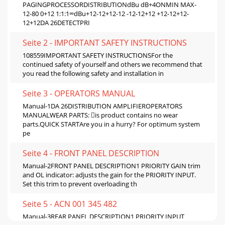
PAGINGPROCESSORDISTRIBUTIONdBu dB+4ONMIN MAX-
12-80 0+12 1:1:1∞dBu+12-12+12-12 -12-12+12 +12-12+12-
12+12DA 26DETECTPRI
Seite 2 - IMPORTANT SAFETY INSTRUCTIONS
108559IMPORTANT SAFETY INSTRUCTIONSFor the
continued safety of yourself and others we recommend that
you read the following safety and installation in
Seite 3 - OPERATORS MANUAL
Manual-1DA 26DISTRIBUTION AMPLIFIEROPERATORS
MANUALWEAR PARTS: is product contains no wear
parts.QUICK STARTAre you in a hurry? For optimum system
pe
Seite 4 - FRONT PANEL DESCRIPTION
Manual-2FRONT PANEL DESCRIPTION1 PRIORITY GAIN trim
and OL indicator: adjusts the gain for the PRIORITY INPUT.
Set this trim to prevent overloading th
Seite 5 - ACN 001 345 482
Manual-3REAR PANEL DESCRIPTION1 PRIORITY INPUT