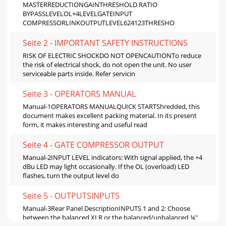
MASTERREDUCTIONGAINTHRESHOLD RATIO
BYPASSLEVELOL+4LEVELGATEINPUT
COMPRESSORLINKOUTPUTLEVEL624123THRESHO
Seite 2 - IMPORTANT SAFETY INSTRUCTIONS
RISK OF ELECTRIC SHOCKDO NOT OPENCAUTIONTo reduce
the risk of electrical shock, do not open the unit. No user
serviceable parts inside. Refer servicin
Seite 3 - OPERATORS MANUAL
Manual-1OPERATORS MANUALQUICK STARTShredded, this
document makes excellent packing material. In its present
form, it makes interesting and useful read
Seite 4 - GATE COMPRESSOR OUTPUT
Manual-2INPUT LEVEL indicators: With signal applied, the +4
dBu LED may light occasionally. If the OL (overload) LED
ﬂashes, turn the output level do
Seite 5 - OUTPUTSINPUTS
Manual-3Rear Panel DescriptionINPUTS 1 and 2: Choose
between the balanced XLR or the balanced/unbalanced ¼"