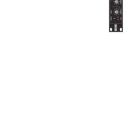
THRESHOLD
dBu
-10
-40
-20
-30
-30
-40
-20
THRESHOLD
TE
dBu
-50
GA
-60
-80
-70
INPUT
OL
LEVEL
1
+4