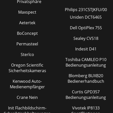
Privatsphäre
Philips 231C5TJKFU/00
Maxspect
Uniden DCT6465
Aetertek
Dell OptiPlex 755
BoConcept
Sealey CVS18
Permasteel
Indesit D41
Sterlco
Toshiba CAMILEO P10
Oregon Scientific
Bedienungsanleitung
Sicherheitskameras
Blomberg BUXB20
Kenwood Auto-
Bedienerhandbuch
Medienempfänger
Curtis GPD357
Crane Nein
Bedienungsanleitung
Init Flachbildschirm-
Vivotek IP8133