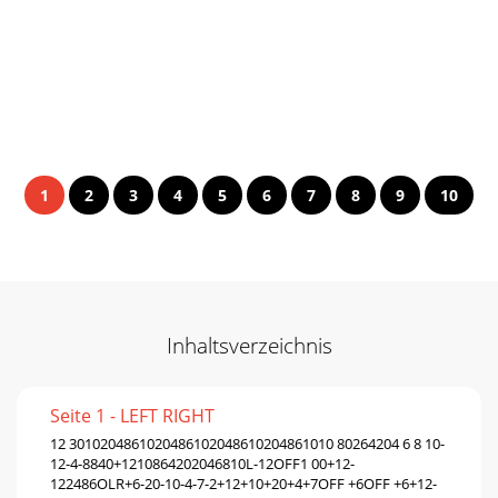
1
2
3
4
5
6
7
8
9
10
Inhaltsverzeichnis
Seite 1 - LEFT RIGHT
12 3010204861020486102048610204861010 80264204 6 8 10-
12-4-8840+1210864202046810L-12OFF1 00+12-
122486OLR+6-20-10-4-7-2+12+10+20+4+7OFF +6OFF +6+12-