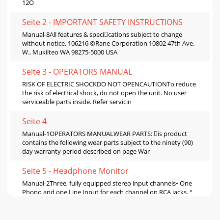
12O
Seite 2 - IMPORTANT SAFETY INSTRUCTIONS
Manual-8All features & specications subject to change
without notice. 106216 ©Rane Corporation 10802 47th Ave.
W., Mukilteo WA 98275-5000 USA
Seite 3 - OPERATORS MANUAL
RISK OF ELECTRIC SHOCKDO NOT OPENCAUTIONTo reduce
the risk of electrical shock, do not open the unit. No user
serviceable parts inside. Refer servicin
Seite 4
Manual-1OPERATORS MANUALWEAR PARTS: is product
contains the following wear parts subject to the ninety (90)
day warranty period described on page War
Seite 5 - Headphone Monitor
Manual-2Three, fully equipped stereo input channels• One
Phono and one Line Input for each channel on RCA jacks. °
Be sure to connect each turntab