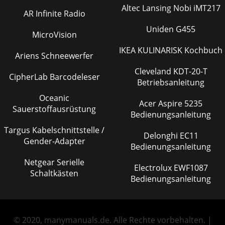
Altec Lansing Nobi iMT217
AR Infinite Radio
Uniden G455
MicroVision
IKEA KULINARISK Kochbuch
Ariens Schneewerfer
Cleveland KDT-20-T
CipherLab Barcodeleser
Betriebsanleitung
Oceanic
Acer Aspire 5235
Sauerstoffausrüstung
Bedienungsanleitung
Targus Kabelschnittstelle /
Delonghi EC11
Gender-Adapter
Bedienungsanleitung
Netgear Serielle
Electrolux EWF1087
Schaltkästen
Bedienungsanleitung
© 2020, manymanuals.de. Alle Rechte vorbehalten. |