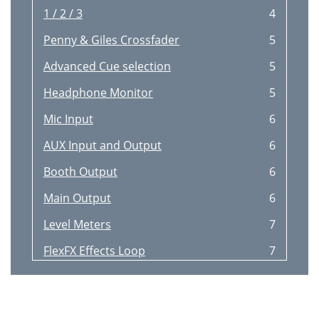
1 / 2 / 3
4
Penny & Giles Crossfader
5
Advanced Cue selection
5
Headphone Monitor
5
Mic Input
6
AUX Input and Output
6
Booth Output
6
Main Output
6
Level Meters
7
FlexFX Effects Loop
7
CD Triggers
8
Empath Rotary Fader
10