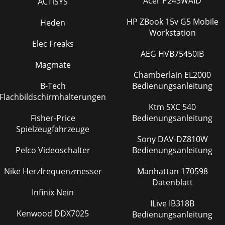
Acer P243WAID
ACTiSYS
HP ZBook 15v G5 Mobile
Heden
Workstation
Elec Freaks
AEG HVB75450IB
Magmate
Chamberlain EL2000
B-Tech
Bedienungsanleitung
Flachbildschirmhalterungen
Ktm SXC 540
Fisher-Price
Bedienungsanleitung
Spielzeugfahrzeuge
Sony DAV-DZ810W
Pelco Videoschalter
Bedienungsanleitung
Nike Herzfrequenzmesser
Manhattan 170598
Datenblatt
Infinix Nein
ILive IB318B
Kenwood DDX7025
Bedienungsanleitung