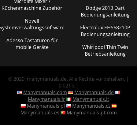
Microlife Mixer /
Küchenmaschine Zubehör
Dodge 2013 Dart
Bedienungsanleitung
Novell
Systemverwaltungssoftware
Electrolux EHS68210P
Bedienungsanleitung
Adesso Tastaturen für
mobile Geräte
Whirlpool Thin Twin
Betriebsanleitung
© 2020, manymanuals.de. Alle Rechte vorbehalten. |
0.021 s |
Manymanuals.com
Manymanuals.de
Manymanuals.fr
Manymanuals.it
Manymanuals.pl
Manymanuals.cz
Manymanuals.es
Manymanuals-pt.com