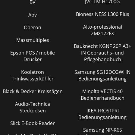
JVC TM-H1700G
BV
Bioness NESS L300 Plus
Abv
Alto-professional
Oberon
ZMX122FX
Massmultiples
Bauknecht KGNF 20P A3+
Epson POS / mobile
IN Gebrauchs- und
Drucker
Pflegehandbuch
Koolatron
Samsung SG12DCGWHN
Trinkwasserkühler
Bedienungsanleitung
Black & Decker Kreissägen
Minolta VECTIS 40
Bedienerhandbuch
Audio-Technica
Steckdosen
IKEA FROSTFRI
Bedienungsanleitung
Slick E-Book-Reader
Samsung NP-R65