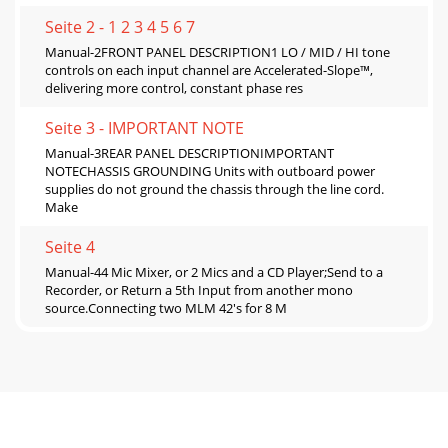
Seite 2 - 1 2 3 4 5 6 7
Manual-2FRONT PANEL DESCRIPTION1 LO / MID / HI tone
controls on each input channel are Accelerated-Slope™,
delivering more control, constant phase res
Seite 3 - IMPORTANT NOTE
Manual-3REAR PANEL DESCRIPTIONIMPORTANT
NOTECHASSIS GROUNDING Units with outboard power
supplies do not ground the chassis through the line cord.
Make
Seite 4
Manual-44 Mic Mixer, or 2 Mics and a CD Player;Send to a
Recorder, or Return a 5th Input from another mono
source.Connecting two MLM 42's for 8 M