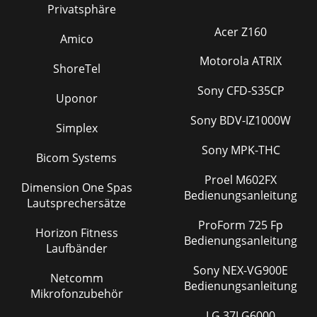
Privatsphäre
Acer Z160
Amico
Motorola ATRIX
ShoreTel
Sony CFD-S35CP
Uponor
Sony BDV-IZ1000W
Simplex
Sony MPK-THC
Bicom Systems
Proel M602FX
Dimension One Spas
Bedienungsanleitung
Lautsprechersätze
ProForm 725 Fp
Horizon Fitness
Bedienungsanleitung
Laufbänder
Sony NEX-VG900E
Netcomm
Bedienungsanleitung
Mikrofonzubehör
LG 37LG6000