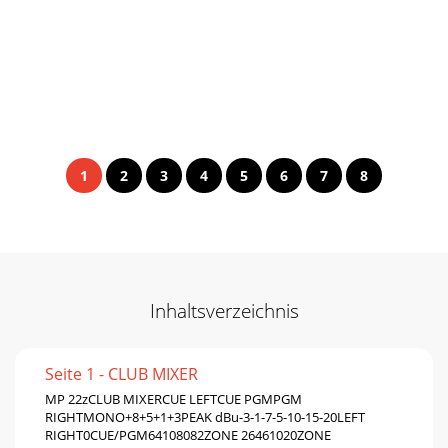
1
2
3
4
5
6
7
8
Inhaltsverzeichnis
Seite 1 - CLUB MIXER
MP 22zCLUB MIXERCUE LEFTCUE PGMPGM
RIGHTMONO+8+5+1+3PEAK dBu-3-1-7-5-10-15-20LEFT
RIGHT0CUE/PGM64108082ZONE 26461020ZONE