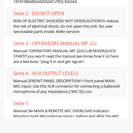
18101080dB24420424CUTEQ ENGAG
Seite 2 - DO NOT OPEN
RISK OF ELECTRIC SHOCKDO NOT OPENCAUTIONTo reduce
the risk of electrical shock, do not open the unit. No user
serviceable parts inside. Refer servicin
Seite 3 - OPERATORS MANUAL MP 22z
Manual-1OPERATORS MANUAL MP 22zCLUB MIXERQUICK
STARTIf you won’t read the manual (we know how it is) here
are a few basic “plug it in and get signal t
Seite 4 - AUX OUTPUT LEVELS
Manual-2FRONT PANEL DESCRIPTION1 Front panel MAIN
MIC input: Use this XLR connector for connecting a balanced
microphone of any impedance.2 MIC EQ con
Seite 5
Manual-3w MAIN & REMOTE MIC OVERLOAD indicator:
Monitors both Microphone Inputs, before and after the MIC
EQ. It lights whenever these levels exce