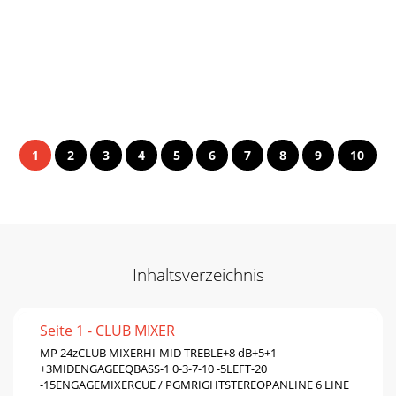
1
2
3
4
5
6
7
8
9
10
Inhaltsverzeichnis
Seite 1 - CLUB MIXER
MP 24zCLUB MIXERHI-MID TREBLE+8 dB+5+1
+3MIDENGAGEEQBASS-1 0-3-7-10 -5LEFT-20
-15ENGAGEMIXERCUE / PGMRIGHTSTEREOPANLINE 6 LINE