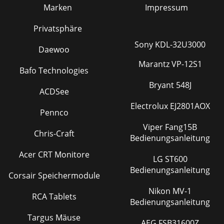
Marken
Impressum
Privatsphäre
Sony KDL-32U3000
Daewoo
Marantz VP-12S1
Bafo Technologies
Bryant 548J
ACDSee
Electrolux EJ2801AOX
Pennco
Viper Fang15B
Chris-Craft
Bedienungsanleitung
Acer CRT Monitore
LG ST600
Bedienungsanleitung
Corsair Speichermodule
Nikon MV-1
RCA Tablets
Bedienungsanleitung
Targus Mäuse
AEG FSB31600Z