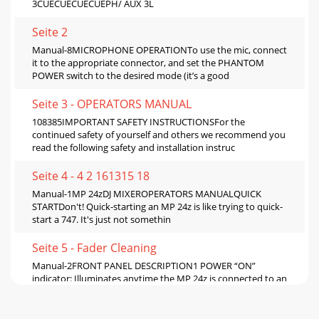
3CUECUECUECUEPH/ AUX 3L
Seite 2
Manual-8MICROPHONE OPERATIONTo use the mic, connect
it to the appropriate connector, and set the PHANTOM
POWER switch to the desired mode (it’s a good
Seite 3 - OPERATORS MANUAL
108385IMPORTANT SAFETY INSTRUCTIONSFor the
continued safety of yourself and others we recommend you
read the following safety and installation instruc
Seite 4 - 4 2 161315 18
Manual-1MP 24zDJ MIXEROPERATORS MANUALQUICK
STARTDon't! Quick-starting an MP 24z is like trying to quick-
start a 747. It's just not somethin
Seite 5 - Fader Cleaning
Manual-2FRONT PANEL DESCRIPTION1 POWER “ON”
indicator: Illuminates anytime the MP 24z is connected to an
appropriate power source (see k , Rear Panel)