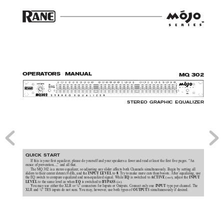
O
P
E
R
A
T
O
R
S  MAN
U
AL
MQ 30
2
STEREO GRAPHIC EQUALIZER
QUICK START
If this is your first equalizer, please do yourself and your speakers a favor and read at least the first five pages. “An
ounce of prevention...,” and all that.
The MQ 302 is a stereo equalizer, so adjusting any slider affects both Channels simultaneously. Begin by setting all
sliders to their center detent (0 dB), and the 
 to 
. Try to make more cuts than boosts. After equalizing, use
INPUT LEVEL
8
the EQ switch to compare equalized and non-equalized signal. While 
is switched to 
(
out
), adjust the 
EQ 
ACTIVE 
INPUT
to the same level as when 
is switched to 
(
in
).
LEVEL 
EQ 
BYPASS 
You may use either the XLR or ¼" connectors for Inputs or Outputs. Connect only one 
 type per channel. The
INPUT
XLR and ¼" TRS inputs do not sum. You may, however, use both types of 
S simultanesously if desired.
OUTPUT