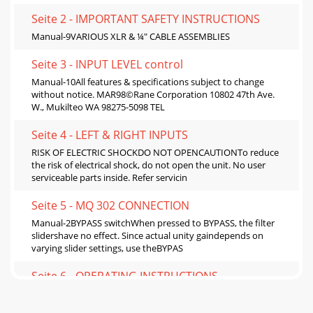
Seite 2 - IMPORTANT SAFETY INSTRUCTIONS
Manual-9VARIOUS XLR & ¼" CABLE ASSEMBLIES
Seite 3 - INPUT LEVEL control
Manual-10All features & specifications subject to change
without notice. MAR98©Rane Corporation 10802 47th Ave.
W., Mukilteo WA 98275-5098 TEL
Seite 4 - LEFT & RIGHT INPUTS
RISK OF ELECTRIC SHOCKDO NOT OPENCAUTIONTo reduce
the risk of electrical shock, do not open the unit. No user
serviceable parts inside. Refer servicin
Seite 5 - MQ 302 CONNECTION
Manual-2BYPASS switchWhen pressed to BYPASS, the filter
slidershave no effect. Since actual unity gaindepends on
varying slider settings, use theBYPAS
Seite 6 - OPERATING INSTRUCTIONS
Manual-3POWER switch and LEDYour basic, straightforward
power switch.When the yellow LED is lit, the MC 22 isready