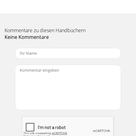
Seite 11 - MQ 302 BLOCK DIAGRAM
Manual-8SOUND SYSTEMINTERCONNECTIONRane’s policy
is to accommodate rather than dictate.However, this
document contains suggestions for externalwiring
Kommentare zu diesen Handbüchern
Keine Kommentare