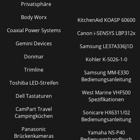
Privatsphäre
Body Worx
KitchenAid KOASP 60600
Coaxial Power Systems
Canon i-SENSYS LBP312x
Gemini Devices
Samsung LE37A336J1D
Donmar
Kohler K-5026-1-0
Trimline
Samsung MM-E330
Bedienungsanleitung
Toshiba LED-Streifen
West Marine VHF500
Dell Tastaturen
Spezifikationen
CamPart Travel
Sonicare HX6311/02
Campingküchen
Bedienungsanleitung
Panasonic
Yamaha NS-P40
Brückenkameras
Bedienungshandbuch