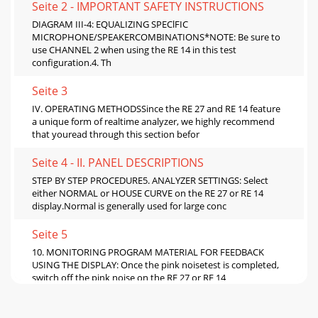
Seite 2 - IMPORTANT SAFETY INSTRUCTIONS
DIAGRAM III-4: EQUALIZING SPEClFIC
MICROPHONE/SPEAKERCOMBINATIONS*NOTE: Be sure to
use CHANNEL 2 when using the RE 14 in this test
configuration.4. Th
Seite 3
IV. OPERATING METHODSSince the RE 27 and RE 14 feature
a unique form of realtime analyzer, we highly recommend
that youread through this section befor
Seite 4 - II. PANEL DESCRIPTIONS
STEP BY STEP PROCEDURE5. ANALYZER SETTINGS: Select
either NORMAL or HOUSE CURVE on the RE 27 or RE 14
display.Normal is generally used for large conc
Seite 5
10. MONITORING PROGRAM MATERIAL FOR FEEDBACK
USING THE DISPLAY: Once the pink noisetest is completed,
switch off the pink noise on the RE 27 or RE 14
Seite 6 - III. INSTALLATION