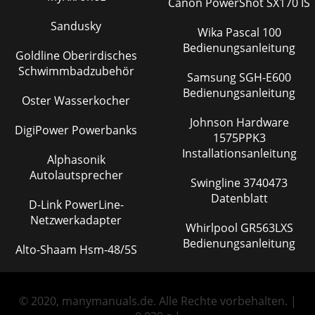
Canon PowerShot SX170 IS
Sandusky
Wika Pascal 100
Bedienungsanleitung
Goldline Oberirdisches
Schwimmbadzubehör
Samsung SGH-E600
Bedienungsanleitung
Oster Wasserkocher
Johnson Hardware
DigiPower Powerbanks
1575PPK3
Installationsanleitung
Alphasonik
Autolautsprecher
Swingline 3740473
Datenblatt
D-Link PowerLine-
Netzwerkadapter
Whirlpool GR563LXS
Bedienungsanleitung
Alto-Shaam Hsm-48/5S
© 2020, manymanuals.de. Alle Rechte vorbehalten. |