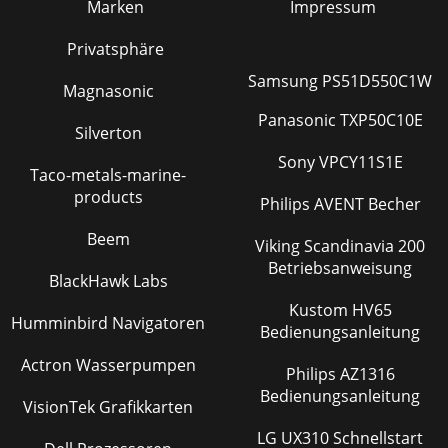
Marken
Impressum
Privatsphäre
Samsung PS51D550C1W
Magnasonic
Panasonic TXP50C10E
Silverton
Sony VPCY11S1E
Taco-metals-marine-
products
Philips AVENT Becher
Beem
Viking Scandinavia 200
Betriebsanweisung
BlackHawk Labs
Kustom HV65
Humminbird Navigatoren
Bedienungsanleitung
Actron Wasserpumpen
Philips AZ1316
Bedienungsanleitung
VisionTek Grafikkarten
LG UX310 Schnellstart