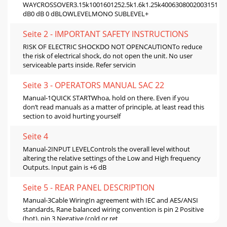
WAYCROSSOVER3.15k1001601252.5k1.6k1.25k400630800200315100
dB0 dB 0 dBLOWLEVELMONO SUBLEVEL+
Seite 2 - IMPORTANT SAFETY INSTRUCTIONS
RISK OF ELECTRIC SHOCKDO NOT OPENCAUTIONTo reduce
the risk of electrical shock, do not open the unit. No user
serviceable parts inside. Refer servicin
Seite 3 - OPERATORS MANUAL SAC 22
Manual-1QUICK STARTWhoa, hold on there. Even if you
don’t read manuals as a matter of principle, at least read this
section to avoid hurting yourself
Seite 4
Manual-2INPUT LEVELControls the overall level without
altering the relative settings of the Low and High frequency
Outputs. Input gain is +6 dB
Seite 5 - REAR PANEL DESCRIPTION
Manual-3Cable WiringIn agreement with IEC and AES/ANSI
standards, Rane balanced wiring convention is pin 2 Positive
(hot), pin 3 Negative (cold or ret