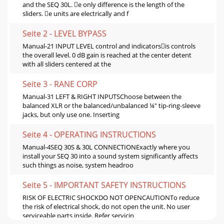
and the SEQ 30L. e only diﬀerence is the length of the
sliders. e units are electrically and f
Seite 2 - LEVEL BYPASS
Manual-21 INPUT LEVEL control and indicatorsis controls
the overall level. 0 dB gain is reached at the center detent
with all sliders centered at the
Seite 3 - RANE CORP
Manual-31 LEFT & RIGHT INPUTSChoose between the
balanced XLR or the balanced/unbalanced ¼" tip-ring-sleeve
jacks, but only use one. Inserting
Seite 4 - OPERATING INSTRUCTIONS
Manual-4SEQ 30S & 30L CONNECTIONExactly where you
install your SEQ 30 into a sound system signiﬁcantly aﬀects
such things as noise, system headroo
Seite 5 - IMPORTANT SAFETY INSTRUCTIONS
RISK OF ELECTRIC SHOCKDO NOT OPENCAUTIONTo reduce
the risk of electrical shock, do not open the unit. No user
serviceable parts inside. Refer servicin