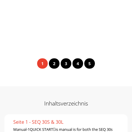
1
2
3
4
5
Inhaltsverzeichnis
Seite 1 - SEQ 30S & 30L
Manual-1QUICK STARTis manual is for both the SEQ 30s