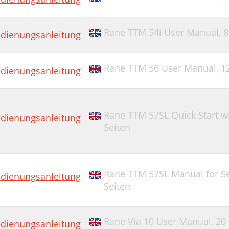
Rane TTM 54i User Manual,
8
dienungsanleitung
Rane TTM 56 User Manual,
1
dienungsanleitung
Rane TTM 57SL Quick Start w
dienungsanleitung
Seiten
Rane TTM 57SL Manual for Se
dienungsanleitung
Seiten
Rane Via 10 User Manual,
20 
dienungsanleitung