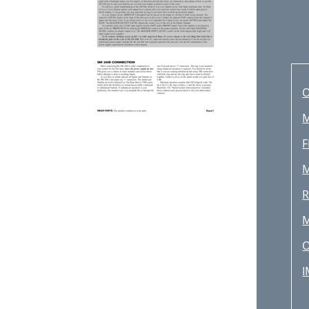
O
M
F
M
R
M
O
I