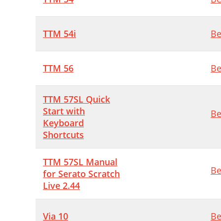
TTM 54i
Be
TTM 56
Be
TTM 57SL Quick
Start with
Be
Keyboard
Shortcuts
TTM 57SL Manual
Be
for Serato Scratch
Live 2.44
Via 10
Be