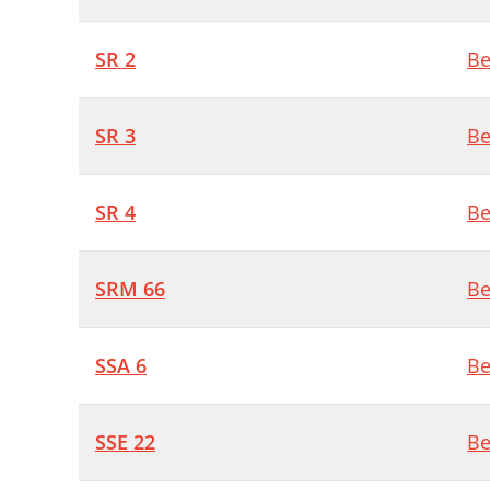
SR 2
Be
SR 3
Be
SR 4
Be
SRM 66
Be
SSA 6
Be
SSE 22
Be