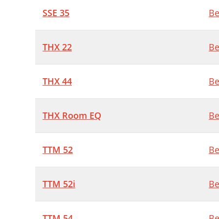
SSE 35
Be
THX 22
Be
THX 44
Be
THX Room EQ
Be
TTM 52
Be
TTM 52i
Be
TTM 54
Be