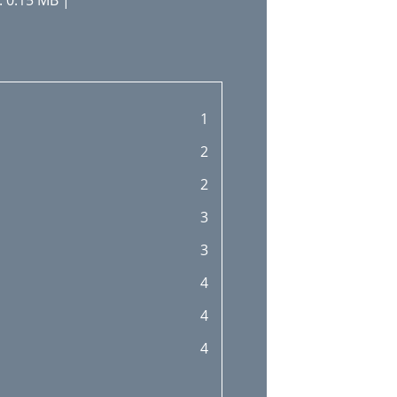
 0.15 MB |
1
2
2
3
3
4
4
4