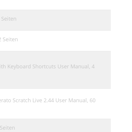
 Seiten
2 Seiten
ith Keyboard Shortcuts User Manual,
4
rato Scratch Live 2.44 User Manual,
60
Seiten