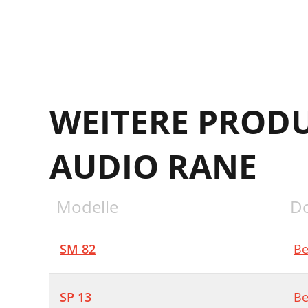
WEITERE PROD
AUDIO RANE
Modelle
D
SM 82
Be
SP 13
Be