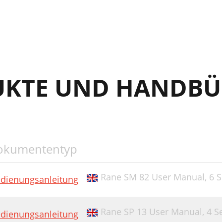
UKTE UND HANDBÜ
okumententyp
Rane SM 82 User Manual,
6 S
dienungsanleitung
Rane SP 13 User Manual,
4 S
dienungsanleitung