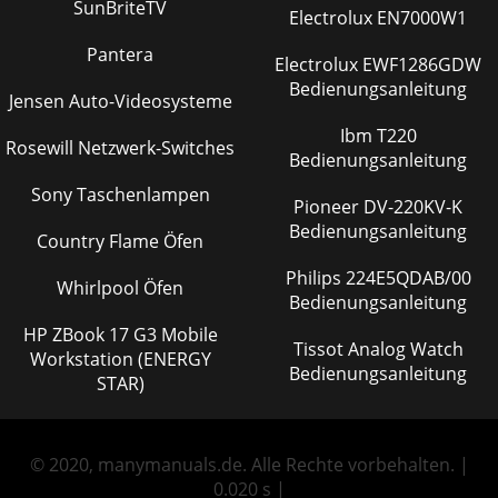
SunBriteTV
Electrolux EN7000W1
Pantera
Electrolux EWF1286GDW
Bedienungsanleitung
Jensen Auto-Videosysteme
Ibm T220
Rosewill Netzwerk-Switches
Bedienungsanleitung
Sony Taschenlampen
Pioneer DV-220KV-K
Bedienungsanleitung
Country Flame Öfen
Philips 224E5QDAB/00
Whirlpool Öfen
Bedienungsanleitung
HP ZBook 17 G3 Mobile
Tissot Analog Watch
Workstation (ENERGY
Bedienungsanleitung
STAR)
© 2020, manymanuals.de. Alle Rechte vorbehalten. |
0.020 s |