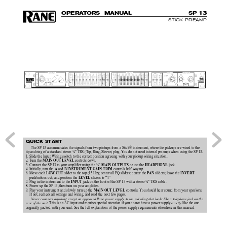
O
P
E
R
A
T
O
R
S  MAN
U
AL
S
P 
13
STICK PREAMP
QUICK START
The SP 13 accommodates the signals from two pickups from a Stick® instrument, where the pickups are wired to the
tip and ring of a standard stereo ¼" TRS (Tip, Ring, Sleeve) plug. You do not need internal preamps when using the SP 13.
1. Slide the Input Wiring switch to the correct position agreeing with your pickup wiring situation.
2. Turn the 
 controls down.
MAIN OUT LEVEL
3. Connect the SP 13 to your amplifier using the ¼" 
 or use the 
 jack.
MAIN OUTPUTS
HEADPHONE
4. Initially, turn the 
 and 
 controls half way up.
A
B INSTRUMENT GAIN TRIM
6. Move each 
 slider to the top (15 Hz); center all EQ sliders; center the 
 sliders; leave the 
LOW CUT
PAN
INVERT
pushbuttons out; and position the 
 sliders to “4”
LEVEL
7. Plug in the instrument to the 
 jack on the front of the SP 13 with a stereo ¼" TRS cable.
INPUT
8. Power up the SP 13, then turn on your amplifier.
9. Play your instrument and slowly turn up the 
 controls. You should hear sound from your speakers.
MAIN OUT LEVEL
If not, recheck all settings and wiring, and read the next few pages.
Never connnect anything except an approved Rane power supply to the red thing that looks like a telephone jack on the
rear of the unit. 
This is an AC input and requires special attention if you do not have a power supply 
exactly
 like the one
originally packed with your unit. See the full explanation of the power supply requirements elsewhere in this manual.