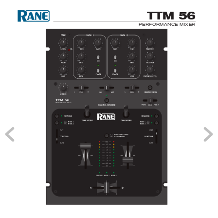
T
TM 5
6
PERFORM
ANCE MI
XER