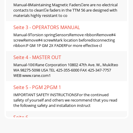
Manual-8Maintaining Magnetic Fadersere are no electrical
contacts to clean!e faders in the TTM 56 are designed with
materials highly resistant to co
Seite 3 - OPERATORS MANUAL
Manual-9Torsion springSensorsRemove ribbonRemove#4
screwRemove#4 screwMark location beforedisconnecting
ribbon:P GM 1P GM 2X FADERFor more eﬀective cl
Seite 4 - MASTER OUT
Manual-10©Rane Corporation 10802 47th Ave. W., Mukilteo
WA 98275-5098 USA TEL 425-355-6000 FAX 425-347-7757
WEB www.rane.com1
Seite 5 - PGM 2PGM 1
IMPORTANT SAFETY INSTRUCTIONSFor the continued
safety of yourself and others we recommend that you read
the following safety and installation instruct
Seite 6
Manual-1TTM 56PERFORMANCE MIXEROPERATORS
MANUALQuick StartCongratulations! You are the proud