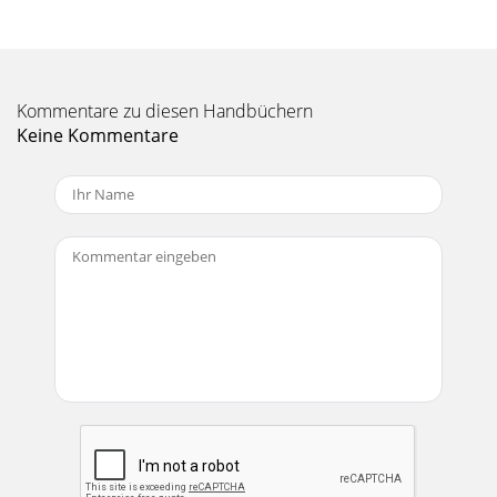
Seite 11
Manual-6FULL ONOFFFULL ONOFFFULL ONOFFFULL
ONOFFLEFTRIGHTLEFTRIGHTChannel Fader
ResponseChannel Fader Response showing eect of
Kommentare zu diesen Handbüchern
Reverse, Mode 1, Mode
Keine Kommentare
Seite 12 - Important Note
Manual-7Crossfader Response showing eect of Reverse,
Mode 1, Mode 2, and Contour controls.Crossfader Response