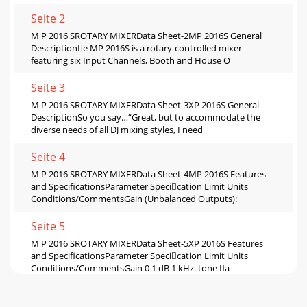
Seite 2
M P 2016 SROTARY MIXERData Sheet-2MP 2016S General
Descriptione MP 2016S is a rotary-controlled mixer
featuring six Input Channels, Booth and House O
Seite 3
M P 2016 SROTARY MIXERData Sheet-3XP 2016S General
DescriptionSo you say…“Great, but to accommodate the
diverse needs of all DJ mixing styles, I need
Seite 4
M P 2016 SROTARY MIXERData Sheet-4MP 2016S Features
and SpeciﬁcationsParameter Specication Limit Units
Conditions/CommentsGain (Unbalanced Outputs):
Seite 5
M P 2016 SROTARY MIXERData Sheet-5XP 2016S Features
and SpeciﬁcationsParameter Specication Limit Units
Conditions/CommentsGain 0 1 dB 1 kHz, tone a
Seite 6