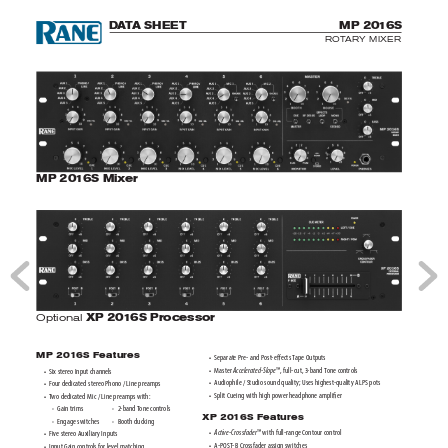
D
ATA
 S
H
E
E
T
M
P
 2
0
16
S
RO
T
AR
Y MIXER
MP 20
1
6S M
ix
e
r
 XP 2
0
1
6S Pr
oces
sor
Optional
MP 20
1
6S Fea
t
ur
es
•  Separat
e Pre- and Post
-eec
t
s T
ape Outputs
•  Master 
Acc
elerat
ed-
Slope
™
, f
ull-cut, 3
-band T
one con
trols
•  Six stereo I
nput chann
els
•  Aud
iophile / S
tudio sound qu
ality; Uses hig
hest-qual
it
y ALPS pots
•  Four ded
icated s
tereo Phono / L
ine preamps
•  Split Cueing with
 high power headphone amplier
•  T
wo dedicated Mi
c / Line pream
ps with:
  Gain trims
  2
-b
and T
one controls
˚
˚
XP 20
1
6S Fea
tu
r
es
  Engage swi
tches 
  Booth duc
king
˚
˚
•  
Active-
Crossfade
r
™ with full-range C
ontour c
ontrol
•  Five ste
reo Auxili
ar
y Inputs
•  A-POST
-
B Cross
fader
 assign sw
itches
•  Input Ga
in control
s for level m
atching