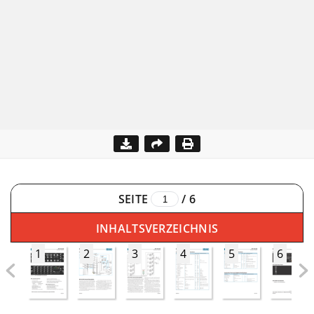
SEITE
/
6
INHALTSVERZEICHNIS
1
2
3
4
5
6