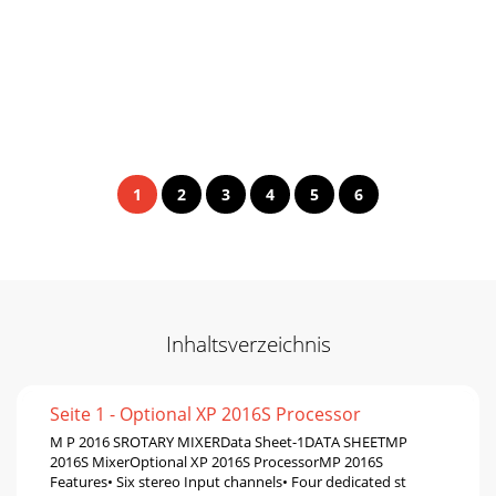
1
2
3
4
5
6
Inhaltsverzeichnis
Seite 1 - Optional XP 2016S Processor
M P 2016 SROTARY MIXERData Sheet-1DATA SHEETMP
2016S MixerOptional XP 2016S ProcessorMP 2016S
Features• Six stereo Input channels• Four dedicated st