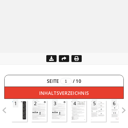
SEITE
/
10
INHALTSVERZEICHNIS
1
2
3
4
5
6