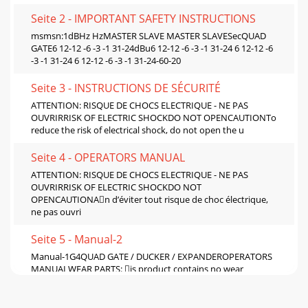
Seite 2 - IMPORTANT SAFETY INSTRUCTIONS
msmsn:1dBHz HzMASTER SLAVE MASTER SLAVESecQUAD
GATE6 12-12 -6 -3 -1 31-24dBu6 12-12 -6 -3 -1 31-24 6 12-12 -6
-3 -1 31-24 6 12-12 -6 -3 -1 31-24-60-20
Seite 3 - INSTRUCTIONS DE SÉCURITÉ
ATTENTION: RISQUE DE CHOCS ELECTRIQUE - NE PAS
OUVRIRRISK OF ELECTRIC SHOCKDO NOT OPENCAUTIONTo
reduce the risk of electrical shock, do not open the u
Seite 4 - OPERATORS MANUAL
ATTENTION: RISQUE DE CHOCS ELECTRIQUE - NE PAS
OUVRIRRISK OF ELECTRIC SHOCKDO NOT
OPENCAUTIONAn d’éviter tout risque de choc électrique,
ne pas ouvri
Seite 5 - Manual-2
Manual-1G4QUAD GATE / DUCKER / EXPANDEROPERATORS
MANUALWEAR PARTS: is product contains no wear
parts.Quick StartIf you read just one page of a manual