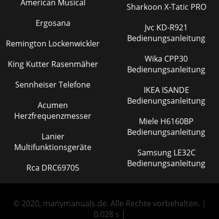
American Musical
Sharkoon X-Tatic PRO
Ergosana
Jvc KD-R921
Bedienungsanleitung
Remington Lockenwickler
Wika CPP30
King Kutter Rasenmäher
Bedienungsanleitung
Sennheiser Telefone
IKEA ISANDE
Bedienungsanleitung
Acumen
Herzfrequenzmesser
Miele H6160BP
Bedienungsanleitung
Lanier
Multifunktionsgeräte
Samsung LE32C
Bedienungsanleitung
Rca DRC69705
© 2020, manymanuals.de. Alle Rechte vorbehalten. |
0.028 s |