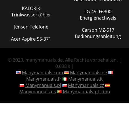
KALORIK
LG 49LF6300
Trinkwasserkühler
Energienachweis
Jensen Telefone
Carson MZ-517
Bedienungsanleitung
Acer Aspire S5-371
© 2020, manymanuals.de. Alle Rechte vorbehalten. |
0.038 s |
Manymanuals.com
Manymanuals.de
Manymanuals.fr
Manymanuals.it
Manymanuals.pl
Manymanuals.cz
Manymanuals.es
Manymanuals-pt.com