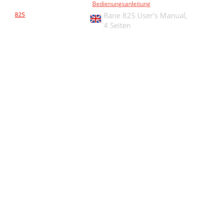
Bedienungsanleitung
82S
Rane 82S User's Manual,
4 Seiten