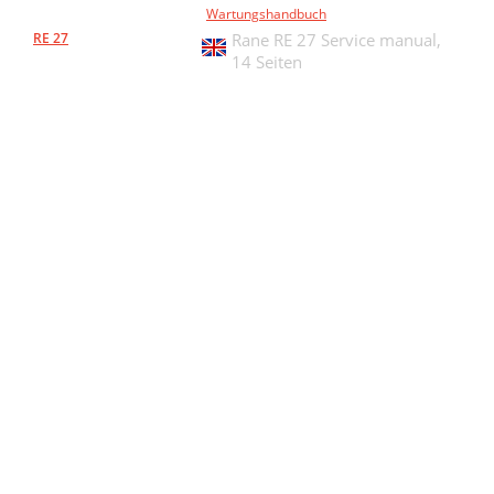
Wartungshandbuch
RE 27
Rane RE 27 Service manual,
14 Seiten