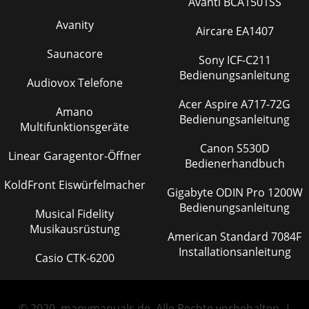
Avanti BCA1501SS
Avanity
Aircare EA1407
Saunacore
Sony ICF-C211
Bedienungsanleitung
Audiovox Telefone
Acer Aspire A717-72G
Amano
Bedienungsanleitung
Multifunktionsgeräte
Canon S530D
Linear Garagentor-Öffner
Bedienerhandbuch
KoldFront Eiswürfelmacher
Gigabyte ODIN Pro 1200W
Bedienungsanleitung
Musical Fidelity
Musikausrüstung
American Standard 7084F
Installationsanleitung
Casio CTK-6200
© 2020, manymanuals.de. Alle Rechte vorbehalten. |