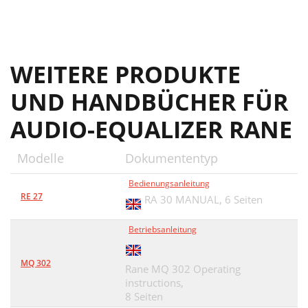
WEITERE PRODUKTE
UND HANDBÜCHER FÜR
AUDIO-EQUALIZER RANE
Modelle
Dokumententyp
Bedienungsanleitung
RE 27
RA 30 MANUAL,
6 Seiten
Betriebsanleitung
MQ 302
Rane MQ 302 Operating
instructions,
8 Seiten