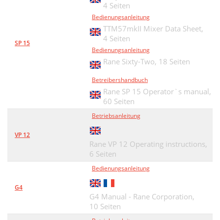
4 Seiten
Bedienungsanleitung
TTM57mkII Mixer Data Sheet,
4 Seiten
SP 15
Bedienungsanleitung
Rane Sixty-Two,
18 Seiten
Betreibershandbuch
Rane SP 15 Operator`s manual,
60 Seiten
Betriebsanleitung
VP 12
Rane VP 12 Operating instructions,
6 Seiten
Bedienungsanleitung
G4
G4 Manual - Rane Corporation,
10 Seiten