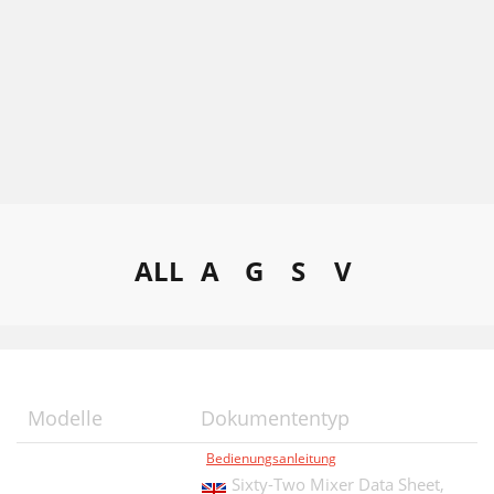
ALL
A
G
S
V
Modelle
Dokumententyp
Bedienungsanleitung
Sixty-Two Mixer Data Sheet,