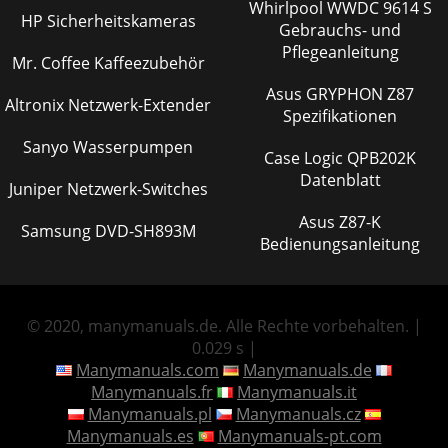
Whirlpool WWDC 9614 S
HP Sicherheitskameras
Gebrauchs- und
Pflegeanleitung
Mr. Coffee Kaffeezubehör
Asus GRYPHON Z87
Altronix Netzwerk-Extender
Spezifikationen
Sanyo Wasserpumpen
Case Logic QPB202K
Datenblatt
Juniper Netzwerk-Switches
Asus Z87-K
Samsung DVD-SH893M
Bedienungsanleitung
© 2020, manymanuals.de. Alle Rechte vorbehalten. |
0.029 s |
Manymanuals.com
Manymanuals.de
Manymanuals.fr
Manymanuals.it
Manymanuals.pl
Manymanuals.cz
Manymanuals.es
Manymanuals-pt.com