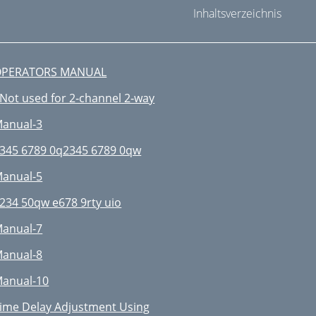
Inhaltsverzeichnis
OPERATORS MANUAL
Not used for 2‑channel 2‑way
anual-3
345 6789 0q2345 6789 0qw
anual-5
234 50qw e678 9rty uio
anual-7
anual-8
anual-10
ime Delay Adjustment Using