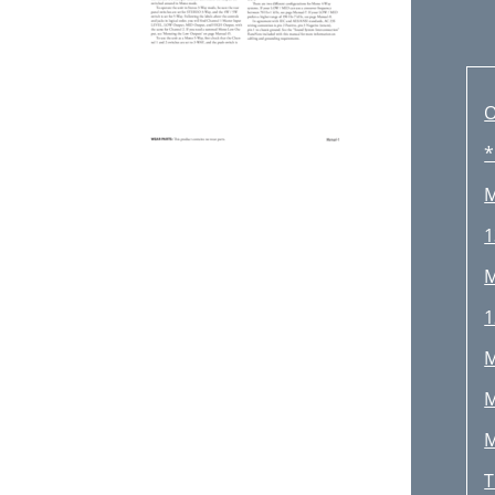
*
M
1
M
1
M
M
M
T