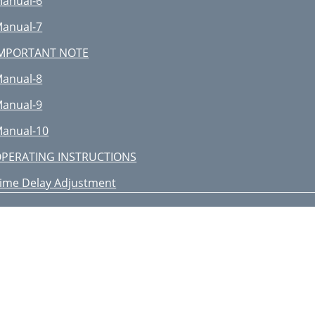
anual-6
anual-7
MPORTANT NOTE
anual-8
anual-9
anual-10
PERATING INSTRUCTIONS
ime Delay Adjustment
anual-11
ime Delay Adjustment Using
anual-12
anual-13
anual-14