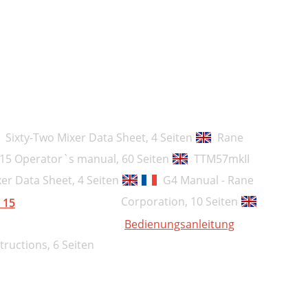
14
14
15
15
16
Sixty-Two Mixer Data Sheet,
4 Seiten
Rane
16
 15 Operator`s manual,
60 Seiten
TTM57mkII
16
xer Data Sheet,
4 Seiten
G4 Manual - Rane
Corporation,
10 Seiten
16
 15
Bedienungsanleitung
17
tructions,
6 Seiten
18
18
18