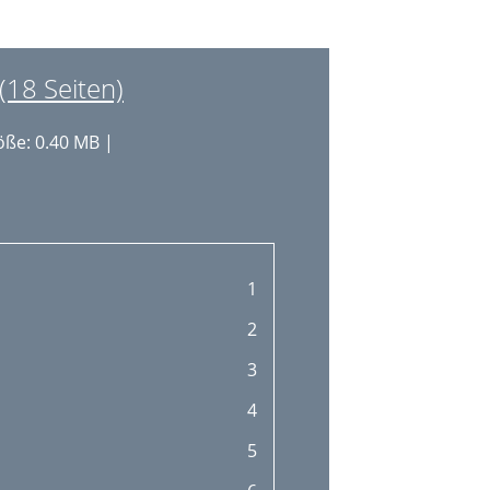
(18 Seiten)
ße: 0.40 MB |
1
2
3
4
5