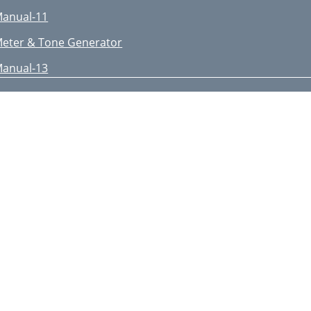
anual-11
eter & Tone Generator
anual-13
nalyzer
anual-14
etting Levels Using an SPL
anual-15
onoing the Low Outputs