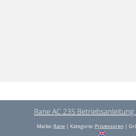
Rane AC 23S Betriebsanleitung 
Marke:
Rane
| Kategorie:
Prozessoren
| Grö