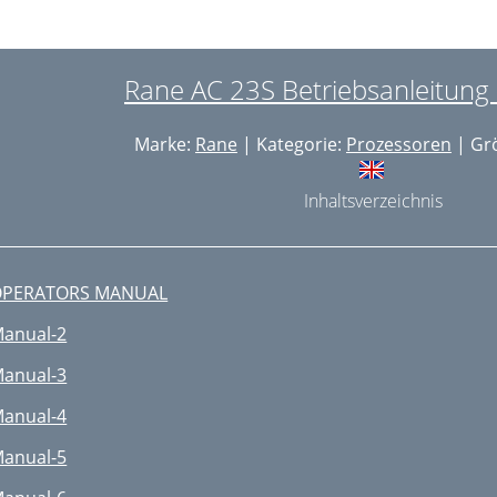
Rane AC 23S Betriebsanleitung 
Marke:
Rane
| Kategorie:
Prozessoren
| Grö
Inhaltsverzeichnis
OPERATORS MANUAL
anual-2
anual-3
anual-4
anual-5