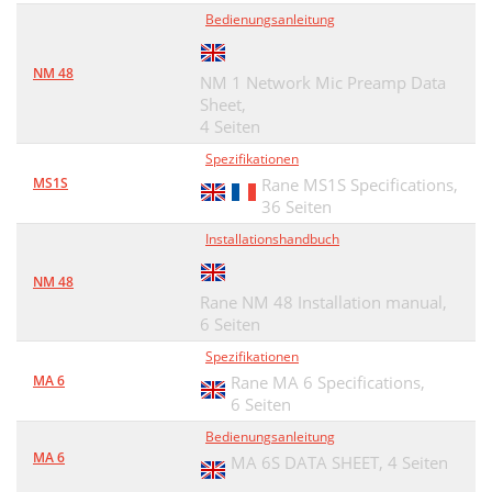
Bedienungsanleitung
NM 48
NM 1 Network Mic Preamp Data
Sheet,
4 Seiten
Spezifikationen
MS1S
Rane MS1S Specifications,
36 Seiten
Installationshandbuch
NM 48
Rane NM 48 Installation manual,
6 Seiten
Spezifikationen
MA 6
Rane MA 6 Specifications,
6 Seiten
Bedienungsanleitung
MA 6
MA 6S DATA SHEET,
4 Seiten