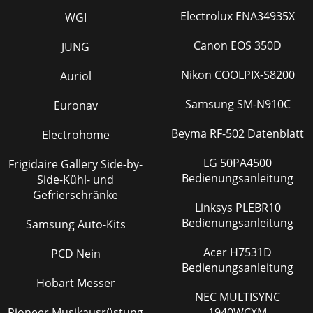
Electrolux ENA34935X
WGI
Canon EOS 350D
JUNG
Nikon COOLPIX-S8200
Auriol
Samsung SM-N910C
Euronav
Beyma RF-502 Datenblatt
Electrohome
LG 50PA4500
Frigidaire Gallery Side-by-
Bedienungsanleitung
Side-Kühl- und
Gefrierschränke
Linksys PLEBR10
Bedienungsanleitung
Samsung Auto-Kits
Acer H7531D
PCD Nein
Bedienungsanleitung
Hobart Messer
NEC MULTISYNC
Pioneer Musikausrüstung
1940WCXM