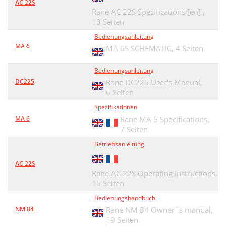
AC 22S
Rane AC 22S Specifications [en] ,
13 Seiten
Bedienungsanleitung
MA 6
MA 6S SCHEMATIC,
4 Seiten
Bedienungsanleitung
DC225
Rane DC225 User's Manual,
6 Seiten
Spezifikationen
MA 6
Rane MA 6 Specifications,
7 Seiten
Betriebsanleitung
AC 22S
Rane AC 22S Operating instructions,
15 Seiten
Bedienungshandbuch
NM 84
Rane NM 84 Owner`s manual,
19 Seiten