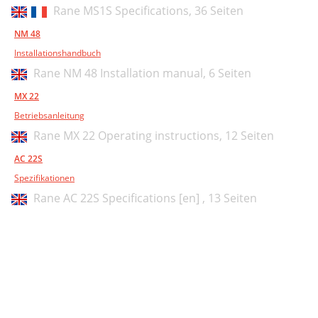
Rane MS1S Specifications,
36 Seiten
NM 48
Installationshandbuch
Rane NM 48 Installation manual,
6 Seiten
MX 22
Betriebsanleitung
Rane MX 22 Operating instructions,
12 Seiten
AC 22S
Spezifikationen
Rane AC 22S Specifications [en] ,
13 Seiten