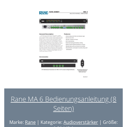
Rane MA 6 Bedienungsanleitung (8
Seiten)
Marke:
Rane
| Kategorie:
Audioverstärker
| Größe: