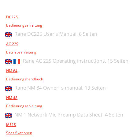
DC225
Bedienungsanleitung
Rane DC225 User's Manual,
6 Seiten
AC 22S
Betriebsanleitung
Rane AC 22S Operating instructions,
15 Seiten
NM 84
Bedienungshandbuch
Rane NM 84 Owner`s manual,
19 Seiten
NM 48
Bedienungsanleitung
NM 1 Network Mic Preamp Data Sheet,
4 Seiten
MS1S
Spezifikationen