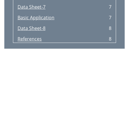
Data Sheet-7
7
Basic Application
7
Data Sheet-8
8
References
8