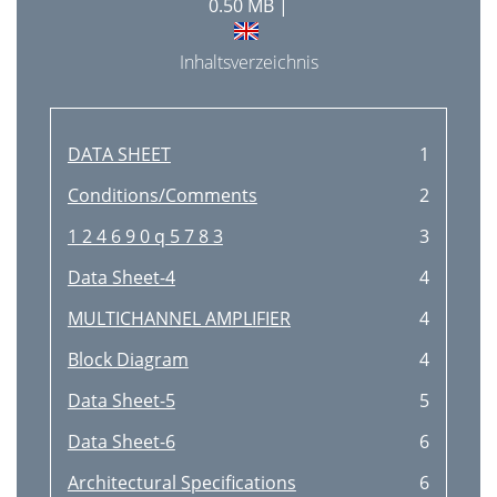
0.50 MB |
Inhaltsverzeichnis
DATA SHEET
1
Conditions/Comments
2
1 2 4 6 9 0 q 5 7 8 3
3
Data Sheet-4
4
MULTICHANNEL AMPLIFIER
4
Block Diagram
4
Data Sheet-5
5
Data Sheet-6
6
Architectural Speciﬁcations
6