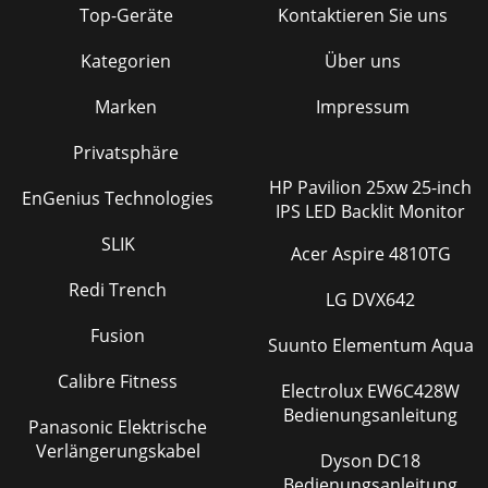
Top-Geräte
Kontaktieren Sie uns
Kategorien
Über uns
Marken
Impressum
Privatsphäre
HP Pavilion 25xw 25-inch
EnGenius Technologies
IPS LED Backlit Monitor
SLIK
Acer Aspire 4810TG
Redi Trench
LG DVX642
Fusion
Suunto Elementum Aqua
Calibre Fitness
Electrolux EW6C428W
Bedienungsanleitung
Panasonic Elektrische
Verlängerungskabel
Dyson DC18
Bedienungsanleitung