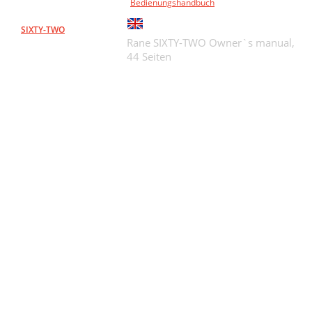
Bedienungshandbuch
SIXTY-TWO
Rane SIXTY-TWO Owner`s manual,
44 Seiten