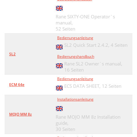
Rane SIXTY-ONE Operator`s
manual,
52 Seiten
Bedienungsanleitung
SL2 Quick Start 2.4.2,
4 Seiten
SL2
Bedienungshandbuch
Rane SL2 Owner`s manual,
16 Seiten
Bedienungsanleitung
ECM 64e
ECS DATA SHEET,
12 Seiten
Installationsanleitung
MOJO MM 8z
Rane MOJO MM 8z Installation
guide,
30 Seiten