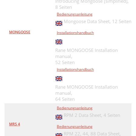
Introducing Mongoose [simplified],
8 Seiten
Bedienungsanleitung
Mongoose Data Sheet,
12 Seiten
MONGOOSE
Installationshandbuch
Rane MONGOOSE Installation
manual,
52 Seiten
Installationshandbuch
Rane MONGOOSE Installation
manual,
64 Seiten
Bedienungsanleitung
RPM 2 Data Sheet,
4 Seiten
MRS 4
Bedienungsanleitung
RPM 22, 44, 88 Data Sheet,