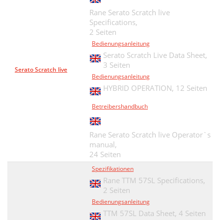
Rane Serato Scratch live
Specifications,
2 Seiten
Bedienungsanleitung
Serato Scratch Live Data Sheet,
3 Seiten
Serato Scratch live
Bedienungsanleitung
HYBRID OPERATION,
12 Seiten
Betreibershandbuch
Rane Serato Scratch live Operator`s
manual,
24 Seiten
Spezifikationen
Rane TTM 57SL Specifications,
2 Seiten
Bedienungsanleitung
TTM 57SL Data Sheet,
4 Seiten