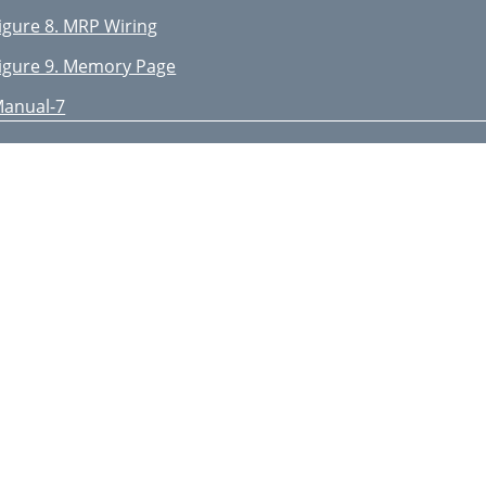
igure 8. MRP Wiring
igure 9. Memory Page
anual-7
able 1. MRP Binary Control
anual-8
PPLICATIONS