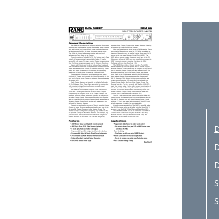
D
D
D
S
S