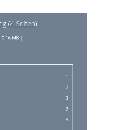
g (4 Seiten)
 0.16 MB |
1
2
3
3
3