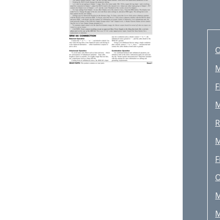
M
F
M
R
M
F
M
M