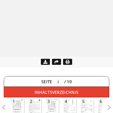
SEITE
/
10
INHALTSVERZEICHNIS
1
2
3
4
5
6