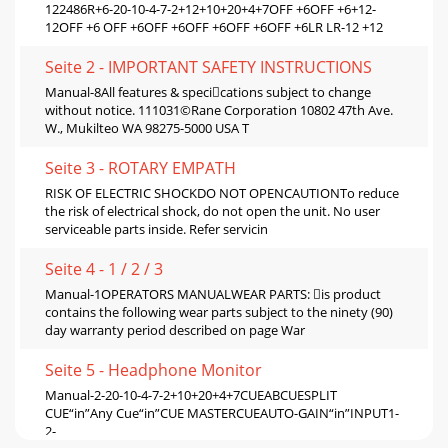
122486R+6-20-10-4-7-2+12+10+20+4+7OFF +6OFF +6+12-
12OFF +6 OFF +6OFF +6OFF +6OFF +6OFF +6LR LR-12 +12
Seite 2 - IMPORTANT SAFETY INSTRUCTIONS
Manual-8All features & specications subject to change
without notice. 111031©Rane Corporation 10802 47th Ave.
W., Mukilteo WA 98275-5000 USA T
Seite 3 - ROTARY EMPATH
RISK OF ELECTRIC SHOCKDO NOT OPENCAUTIONTo reduce
the risk of electrical shock, do not open the unit. No user
serviceable parts inside. Refer servicin
Seite 4 - 1 / 2 / 3
Manual-1OPERATORS MANUALWEAR PARTS: is product
contains the following wear parts subject to the ninety (90)
day warranty period described on page War
Seite 5 - Headphone Monitor
Manual-2-20-10-4-7-2+10+20+4+7CUEABCUESPLIT
CUE“in”Any Cue“in”CUE MASTERCUEAUTO-GAIN“in”INPUT1-
2-