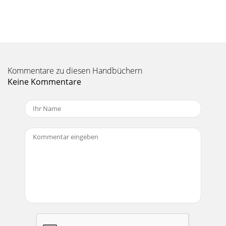
Seite 10 - Replacement
Manual-7Manual-7Service Instructions for the Penny & Giles
X3000 Series Crossfader Introductionis section describes
how to service the Penny &
Kommentare zu diesen Handbüchern
Keine Kommentare