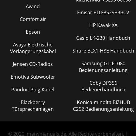
Awind
Finisar FTLF8529P3BCV
Comfort air
HP Kayak XA
Epson
Casio LK-230 Handbuch
Avaya Elektrische
Shure BLX1-H8E Handbuch
Verlängerungskabel
Samsung GT-E1080
Jensen CD-Radios
Bedienungsanleitung
Emotiva Subwoofer
Coby DP356
Panduit Plug Kabel
Bedienerhandbuch
Blackberry
Konica-minolta BIZHUB
Türsprechanlagen
C252 Bedienungsanleitung
© 2020, manymanuals.de. Alle Rechte vorbehalten. |