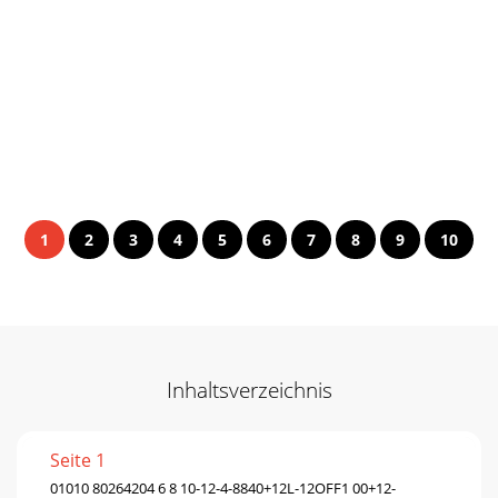
1
2
3
4
5
6
7
8
9
10
Inhaltsverzeichnis
Seite 1
01010 80264204 6 8 10-12-4-8840+12L-12OFF1 00+12-