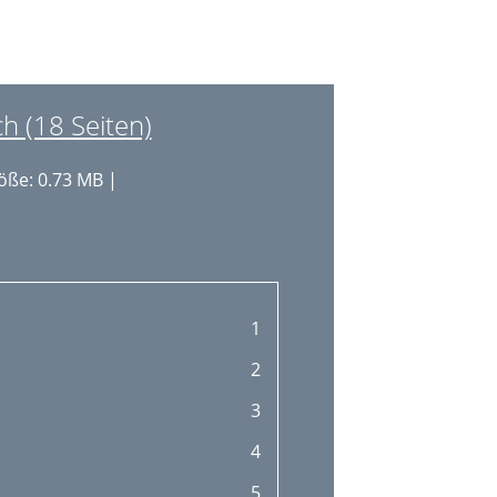
 (18 Seiten)
öße: 0.73 MB |
1
2
3
4
5