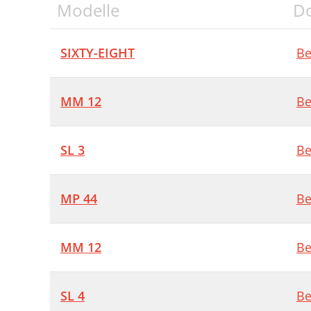
Modelle
D
SIXTY-EIGHT
Be
MM 12
Be
SL 3
Be
MP 44
Be
MM 12
Be
SL 4
Be