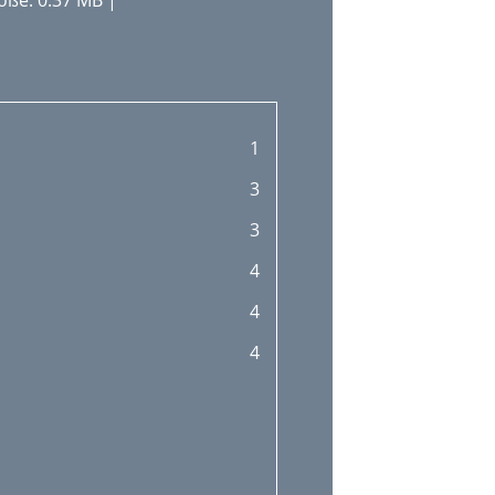
öße: 0.37 MB |
1
3
3
4
4
4