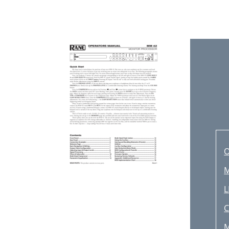
M
L
C
M