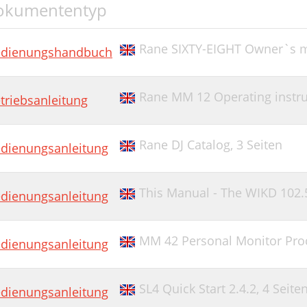
okumententyp
Rane SIXTY-EIGHT Owner`s m
dienungshandbuch
Rane MM 12 Operating instruc
triebsanleitung
Rane DJ Catalog,
3 Seiten
dienungsanleitung
This Manual - The WIKD 102.
dienungsanleitung
MM 42 Personal Monitor Pro
dienungsanleitung
SL4 Quick Start 2.4.2,
4 Seite
dienungsanleitung