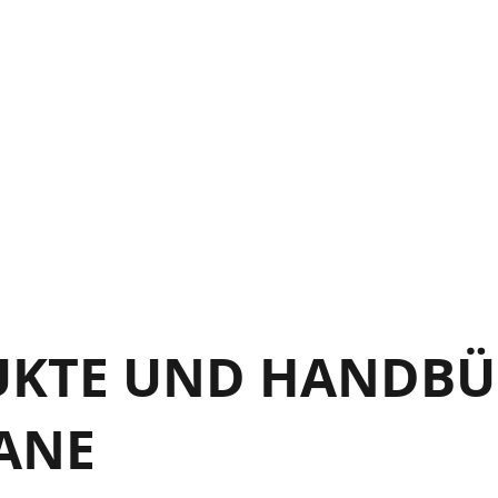
tilities
Presets)
arameter Value Description
estoring Factory Defaults
ersion 1.2
UKTE UND HANDBÜC
ANE