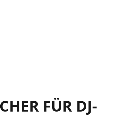
14
14
15
17
18
HER FÜR DJ-