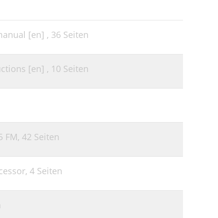
anual [en] ,
36 Seiten
tions [en] ,
10 Seiten
5 FM,
42 Seiten
cessor,
4 Seiten
n