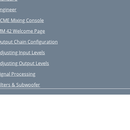
ngineer
CME Mixing Console
M 42 Welcome Page
utput Chain Conﬁguration
djusting Input Levels
djusting Output Levels
ignal Processing
ilters & Subwoofer
ulti-Band Compressor
arametric Equalization
ulti-Band Peak Limiter
sing the Cue Bus