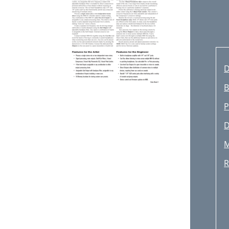
D
B
P
D
R