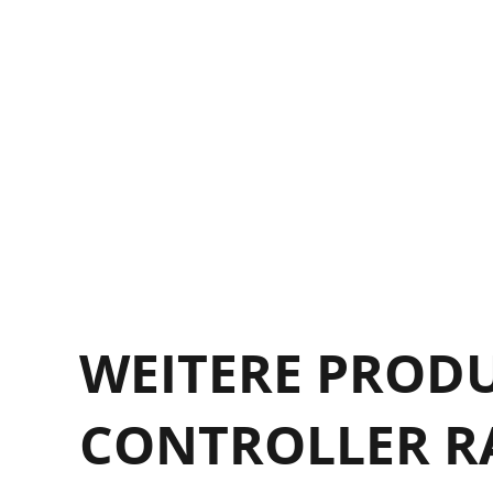
U
(
P
R
V
WEITERE PROD
CONTROLLER R