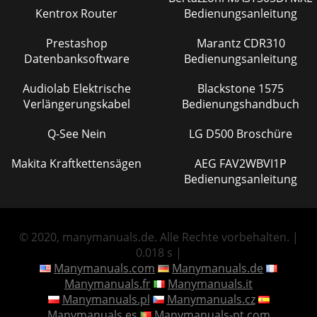
Kentrox Router
Bedienungsanleitung
Prestashop
Marantz CDR310
Datenbanksoftware
Bedienungsanleitung
Audiolab Elektrische
Blackstone 1575
Verlängerungskabel
Bedienungshandbuch
Q-See Nein
LG D500 Broschüre
Makita Kraftkettensägen
AEG FAV2WBVI1P
Bedienungsanleitung
© 2020, manymanuals.de. Alle Rechte vorbehalten. |
0.018 s |
Manymanuals.com
Manymanuals.de
Manymanuals.fr
Manymanuals.it
Manymanuals.pl
Manymanuals.cz
Manymanuals.es
Manymanuals-pt.com