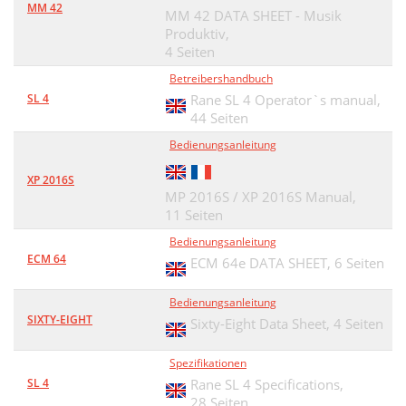
MM 42
MM 42 DATA SHEET - Musik
Produktiv,
4 Seiten
Betreibershandbuch
SL 4
Rane SL 4 Operator`s manual,
44 Seiten
Bedienungsanleitung
XP 2016S
MP 2016S / XP 2016S Manual,
11 Seiten
Bedienungsanleitung
ECM 64
ECM 64e DATA SHEET,
6 Seiten
Bedienungsanleitung
SIXTY-EIGHT
Sixty-Eight Data Sheet,
4 Seiten
Spezifikationen
SL 4
Rane SL 4 Specifications,
28 Seiten