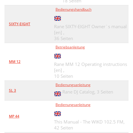
18 Seiten
Bedienungshandbuch
SIXTY-EIGHT
Rane SIXTY-EIGHT Owner`s manual
[en] ,
36 Seiten
Betriebsanleitung
MM 12
Rane MM 12 Operating instructions
[en] ,
10 Seiten
Bedienungsanleitung
SL 3
Rane DJ Catalog,
3 Seiten
Bedienungsanleitung
MP 44
This Manual - The WIKD 102.5 FM,
42 Seiten