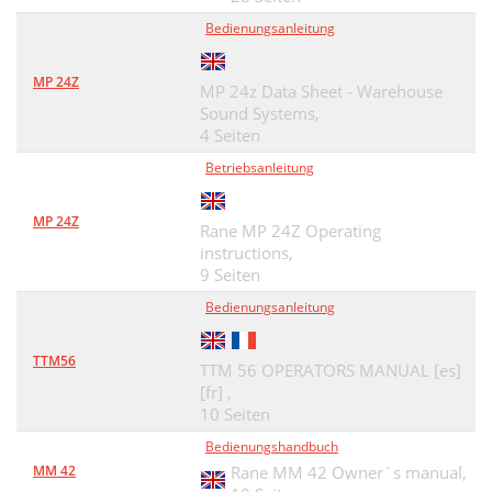
Bedienungsanleitung
MP 24Z
MP 24z Data Sheet - Warehouse
Sound Systems,
4 Seiten
Betriebsanleitung
MP 24Z
Rane MP 24Z Operating
instructions,
9 Seiten
Bedienungsanleitung
TTM56
TTM 56 OPERATORS MANUAL [es]
[fr] ,
10 Seiten
Bedienungshandbuch
MM 42
Rane MM 42 Owner`s manual,