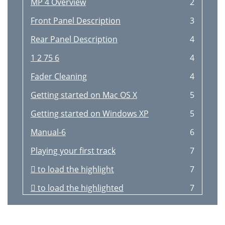
MP 4 Overview
2
Front Panel Description
3
Rear Panel Description
4
1 2 75 6
4
Fader Cleaning
4
Getting started on Mac OS X
5
Getting started on Windows XP
5
Manual-6
6
Playing your first track
7
 to load the highlight
7
 to load the highlighted
7
Virtual Deck
7