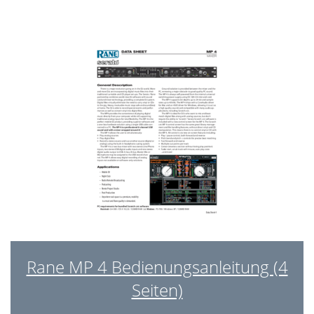
Manual-19
19
Rane MP 4 Bedienungsanleitung (4
Seiten)