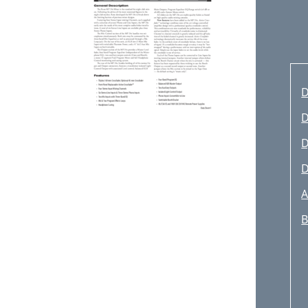
D
D
D
D
A
B