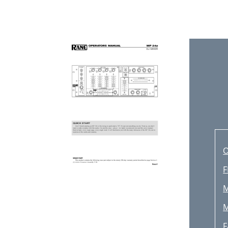
F
M
M
F