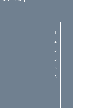
öße: 0.30 MB |
1
2
3
3
3
3