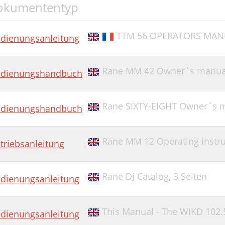
okumententyp
TTM 56 OPERATORS MANUAL
dienungsanleitung
Rane MM 42 Owner`s manua
dienungshandbuch
Rane SIXTY-EIGHT Owner`s m
dienungshandbuch
Rane MM 12 Operating instruc
triebsanleitung
Rane DJ Catalog,
3 Seiten
dienungsanleitung
This Manual - The WIKD 102.
dienungsanleitung