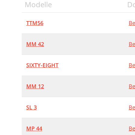
Modelle
D
TTM56
Be
MM 42
Be
SIXTY-EIGHT
Be
MM 12
Be
SL 3
Be
MP 44
Be