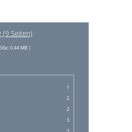
(9 Seiten)
öße: 0.44 MB |
1
2
2
3
3