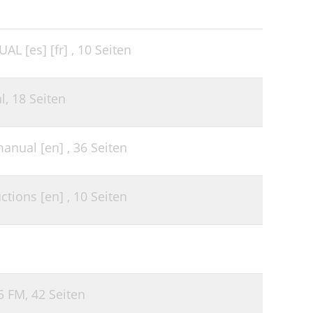
 [es] [fr] ,
10 Seiten
l,
18 Seiten
anual [en] ,
36 Seiten
tions [en] ,
10 Seiten
5 FM,
42 Seiten