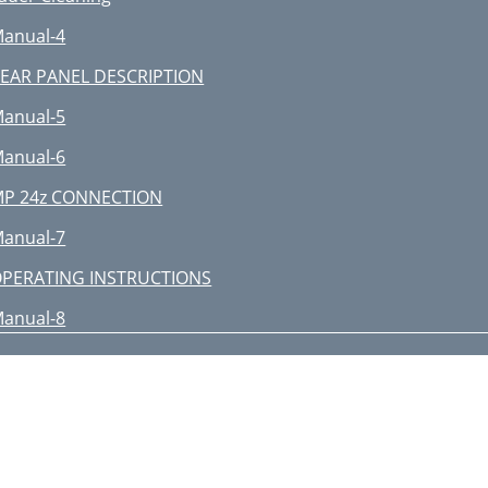
anual-4
EAR PANEL DESCRIPTION
anual-5
anual-6
P 24z CONNECTION
anual-7
PERATING INSTRUCTIONS
anual-8
MPORTANT NOTE
anual-9
ERVICE INFORMATION