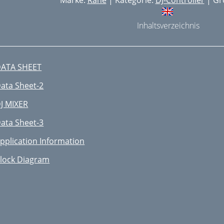
Marke:
Rane
| Kategorie:
DJ-Controller
| Gr
Inhaltsverzeichnis
ATA SHEET
ata Sheet-2
J MIXER
ata Sheet-3
pplication Information
lock Diagram