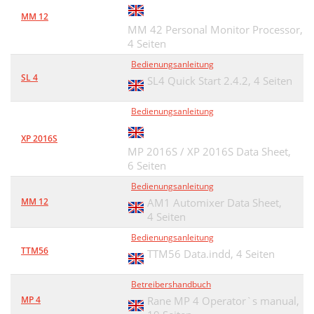
MM 12
MM 42 Personal Monitor Processor,
4 Seiten
Bedienungsanleitung
SL 4
SL4 Quick Start 2.4.2,
4 Seiten
Bedienungsanleitung
XP 2016S
MP 2016S / XP 2016S Data Sheet,
6 Seiten
Bedienungsanleitung
MM 12
AM1 Automixer Data Sheet,
4 Seiten
Bedienungsanleitung
TTM56
TTM56 Data.indd,
4 Seiten
Betreibershandbuch
MP 4
Rane MP 4 Operator`s manual,