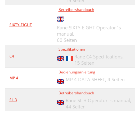
19 Seiten
Betreibershandbuch
SIXTY-EIGHT
Rane SIXTY-EIGHT Operator`s
manual,
60 Seiten
Spezifikationen
C4
Rane C4 Specifications,
15 Seiten
Bedienungsanleitung
MP 4
MP 4 DATA SHEET,
4 Seiten
Betreibershandbuch
SL 3
Rane SL 3 Operator`s manual,
44 Seiten