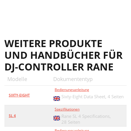
WEITERE PRODUKTE
UND HANDBÜCHER FÜR
DJ-CONTROLLER RANE
Modelle
Dokumententyp
Bedienungsanleitung
SIXTY-EIGHT
Sixty-Eight Data Sheet,
4 Seiten
Spezifikationen
SL 4
Rane SL 4 Specifications,
28 Seiten
Bedienungsanleitung