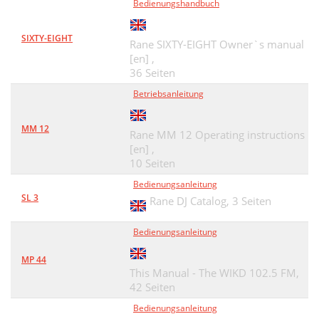
Bedienungshandbuch
SIXTY-EIGHT
Rane SIXTY-EIGHT Owner`s manual
[en] ,
36 Seiten
Betriebsanleitung
MM 12
Rane MM 12 Operating instructions
[en] ,
10 Seiten
Bedienungsanleitung
SL 3
Rane DJ Catalog,
3 Seiten
Bedienungsanleitung
MP 44
This Manual - The WIKD 102.5 FM,
42 Seiten
Bedienungsanleitung