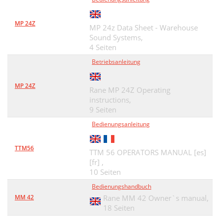
MP 24Z
MP 24z Data Sheet - Warehouse
Sound Systems,
4 Seiten
Betriebsanleitung
MP 24Z
Rane MP 24Z Operating
instructions,
9 Seiten
Bedienungsanleitung
TTM56
TTM 56 OPERATORS MANUAL [es]
[fr] ,
10 Seiten
Bedienungshandbuch
MM 42
Rane MM 42 Owner`s manual,
18 Seiten