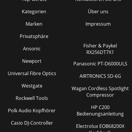
Kategorien
Über uns
Marken
Impressum
Privatsphäre
Fisher & Paykel
Ansonic
RX256DT7X1
Newport
Panasonic PT-D6000ULS
Universal Fibre Optics
AIRTRONICS SD-6G
Westgate
Wagan Cordless Spotlight
Compressor
Rockwell Tools
HP C200
Polk Audio Kopfhörer
Bedienungsanleitung
Casio DJ-Controller
Electrolux EOB68200X