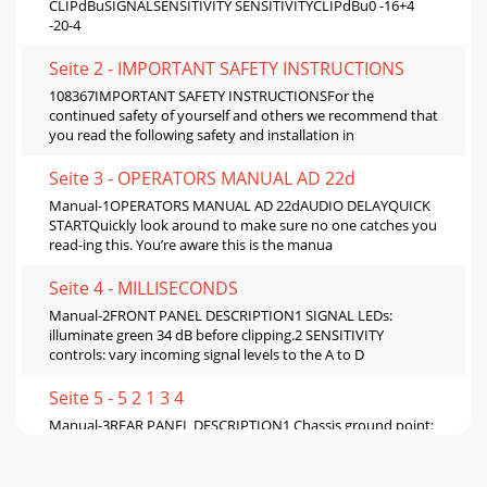
CLIPdBuSIGNALSENSITIVITY SENSITIVITYCLIPdBu0 -16+4
-20-4
Seite 2 - IMPORTANT SAFETY INSTRUCTIONS
108367IMPORTANT SAFETY INSTRUCTIONSFor the
continued safety of yourself and others we recommend that
you read the following safety and installation in
Seite 3 - OPERATORS MANUAL AD 22d
Manual-1OPERATORS MANUAL AD 22dAUDIO DELAYQUICK
STARTQuickly look around to make sure no one catches you
read-ing this. You’re aware this is the manua
Seite 4 - MILLISECONDS
Manual-2FRONT PANEL DESCRIPTION1 SIGNAL LEDs:
illuminate green 34 dB before clipping.2 SENSITIVITY
controls: vary incoming signal levels to the A to D
Seite 5 - 5 2 1 3 4
Manual-3REAR PANEL DESCRIPTION1 Chassis ground point:
A #6-32 screw and toothed washer is provided for chassis
ground. Since the AD 22d does not get c