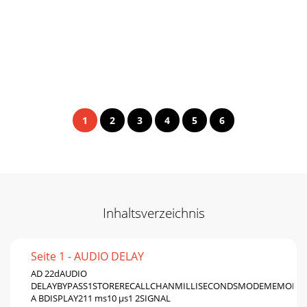
1
2
3
4
5
6
Inhaltsverzeichnis
Seite 1 - AUDIO DELAY
AD 22dAUDIO
DELAYBYPASS1STORERECALLCHANMILLISECONDSMODEMEMORY2
A BDISPLAY211 ms10 μs1 2SIGNAL