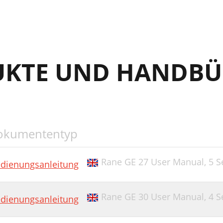
UKTE UND HANDBÜ
okumententyp
Rane GE 27 User Manual,
5 S
dienungsanleitung
Rane GE 30 User Manual,
4 S
dienungsanleitung