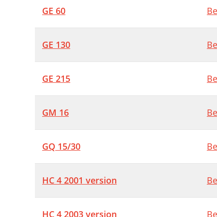
GE 60
Be
GE 130
Be
GE 215
Be
GM 16
Be
GQ 15/30
Be
HC 4 2001 version
Be
HC 4 2003 version
Be