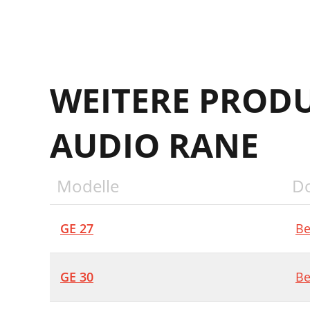
WEITERE PROD
AUDIO RANE
Modelle
D
GE 27
Be
GE 30
Be