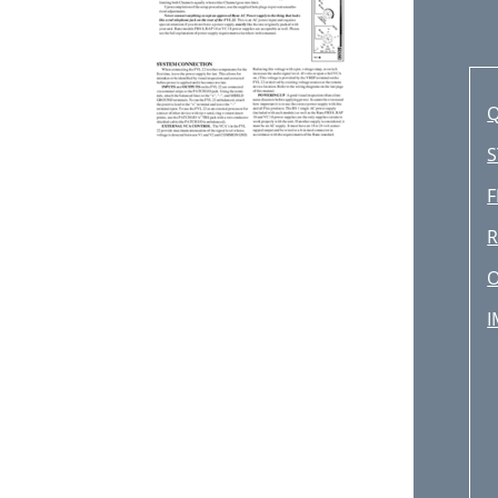
Q
S
F
R
O
I