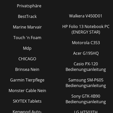
Privatsphäre
Walkera V450D01
BestTrack
HP Folio 13 Notebook PC
Marine Marvair
(ENERGY STAR)
Touch 'n Foam
Motorola C353
Mdp
Acer G195HQ
CHICAGO
Casio PX-120
Brinsea Nein
Bedienungsanleitung
Garmin Tierpflege
Samsung SM-P605
Bedienungsanleitung
Monster Cable Nein
Sony GTK-XB90
SKYTEX Tablets
Bedienungsanleitung
Kenwood Auto-
LG HT503TH