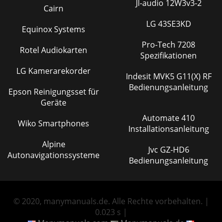
Jl-audio 12W3v3-2
Cairn
LG 43SE3KD
Equinox Systems
Pro-Tech 7208
Rotel Audiokarten
Spezifikationen
LG Kamerarekorder
Indesit MVK5 G11(X) RF
Bedienungsanleitung
Epson Reinigungsset für
Geräte
Automate 410
Wiko Smartphones
Installationsanleitung
Alpine
Jvc GZ-HD6
Autonavigationssysteme
Bedienungsanleitung
© 2020, manymanuals.de. Alle Rechte vorbehalten. |
0.023 s |