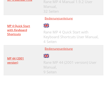
Rane MP 4 Manual 1.9.2 User
Manual,
32 Seiten
Bedienungsanleitung
MP 4 Quick Start
with Keyboard
Rane MP 4 Quick Start with
Shortcuts
Keyboard Shortcuts User Manual,
4 Seiten
Bedienungsanleitung
MP 44 (2001
Rane MP 44 (2001 version) User
version)
Manual,
9 Seiten