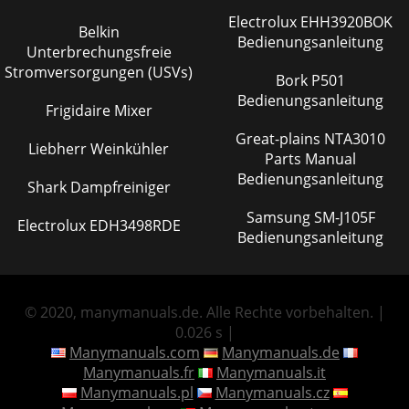
Electrolux EHH3920BOK
Belkin
Bedienungsanleitung
Unterbrechungsfreie
Stromversorgungen (USVs)
Bork P501
Bedienungsanleitung
Frigidaire Mixer
Great-plains NTA3010
Liebherr Weinkühler
Parts Manual
Bedienungsanleitung
Shark Dampfreiniger
Samsung SM-J105F
Electrolux EDH3498RDE
Bedienungsanleitung
© 2020, manymanuals.de. Alle Rechte vorbehalten. |
0.026 s |
Manymanuals.com
Manymanuals.de
Manymanuals.fr
Manymanuals.it
Manymanuals.pl
Manymanuals.cz