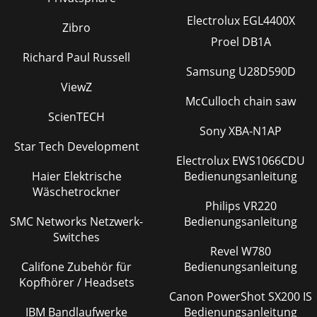
Electrolux EGL4400X
Zibro
Proel DB1A
Richard Paul Russell
Samsung U28D590D
ViewZ
McCulloch chain saw
ScienTECH
Sony XBA-N1AP
Star Tech Development
Electrolux EWS1066CDU
Haier Elektrische
Bedienungsanleitung
Wäschetrockner
Philips VR220
SMC Networks Netzwerk-
Bedienungsanleitung
Switches
Revel W780
Califone Zubehör für
Bedienungsanleitung
Kopfhörer / Headsets
Canon PowerShot SX200 IS
IBM Bandlaufwerke
Bedienungsanleitung