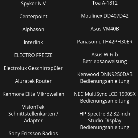
Toa A-1812
Spyker N.V
Moulinex DD407D42
Centerpoint
Asus VM40B
Alphason
Panasonic TH42PH30ER
Interlink
Asus WiFi-b
ELECTRO FREEZE
Betriebsanweisung
Electrolux Geschirrspüler
Kenwood DNN9250DAB
Aluratek Router
Bedienungsanleitung
Kenmore Elite Mikrowellen
NEC MultiSync LCD 1990SX
Bedienungsanleitung
VisionTek
Schnittstellenkarten /
HP Spectre 32 32-inch
Adapter
Studio Display
Bedienungsanleitung
Sony Ericsson Radios