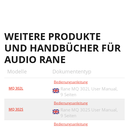
WEITERE PRODUKTE
UND HANDBÜCHER FÜR
AUDIO RANE
Modelle
Dokumententyp
Bedienungsanleitung
MQ 302L
Rane MQ 302L User Manual,
9 Seiten
Bedienungsanleitung
MQ 302S
Rane MQ 302S User Manual,
9 Seiten
Bedienungsanleitung