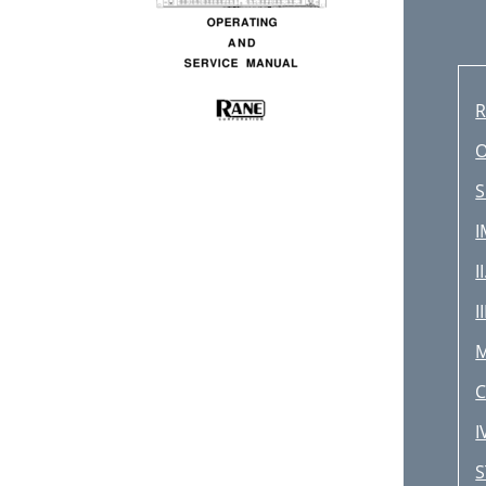
R
S
I
I
I
I
S