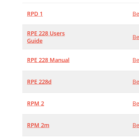
RPD 1
Be
RPE 228 Users
Be
Guide
RPE 228 Manual
Be
RPE 228d
Be
RPM 2
Be
RPM 2m
Be