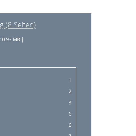
 (8 Seiten)
 0.93 MB |
1
2
3
6
6