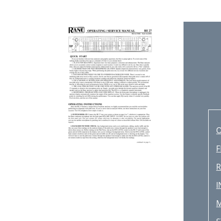
O
F
R
I
M