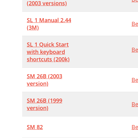
(2003 versions)
SL 1 Manual 2.44
Be
(3M)
SL 1 Quick Start
Be
with keyboard
shortcuts (200k)
SM 26B (2003
Be
version)
SM 26B (1999
Be
version)
SM 82
Be