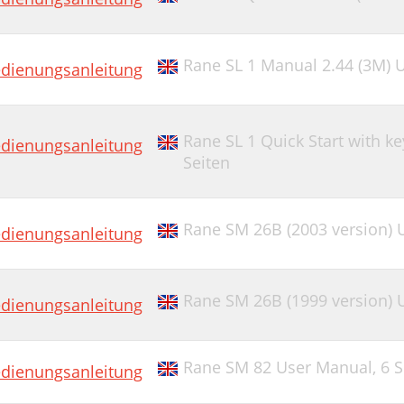
Rane SL 1 Manual 2.44 (3M) 
dienungsanleitung
Rane SL 1 Quick Start with k
dienungsanleitung
Seiten
Rane SM 26B (2003 version) 
dienungsanleitung
Rane SM 26B (1999 version) 
dienungsanleitung
Rane SM 82 User Manual,
6 S
dienungsanleitung