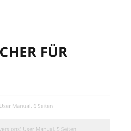
CHER FÜR
 User Manual,
6 Seiten
versions) User Manual,
5 Seiten