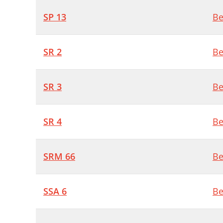
SP 13
Be
SR 2
Be
SR 3
Be
SR 4
Be
SRM 66
Be
SSA 6
Be