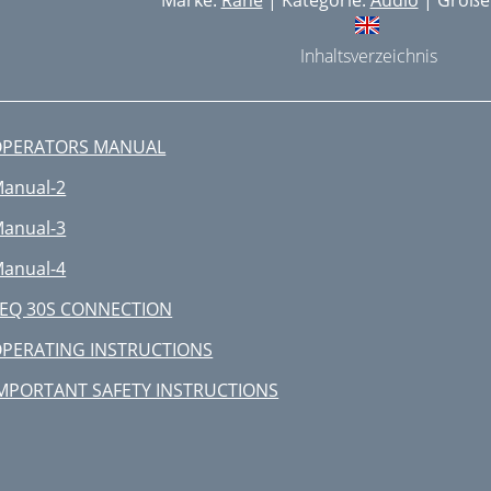
Marke:
Rane
| Kategorie:
Audio
| Größe:
Inhaltsverzeichnis
OPERATORS MANUAL
anual-2
anual-3
anual-4
EQ 30S CONNECTION
PERATING INSTRUCTIONS
MPORTANT SAFETY INSTRUCTIONS