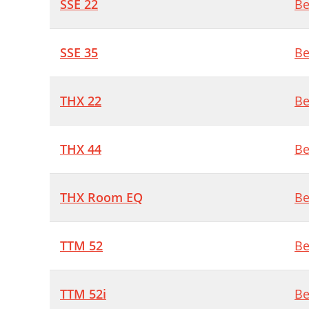
SSE 22
Be
SSE 35
Be
THX 22
Be
THX 44
Be
THX Room EQ
Be
TTM 52
Be
TTM 52i
Be