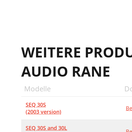
WEITERE PROD
AUDIO RANE
Modelle
D
SEQ 30S
Be
(2003 version)
SEQ 30S and 30L
Be