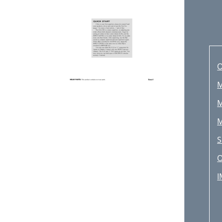
M
M
M
S
O
I