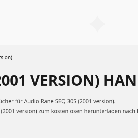
rsion)
(2001 VERSION) H
her für Audio Rane SEQ 30S (2001 version).
 (2001 version) zum kostenlosen herunterladen nac