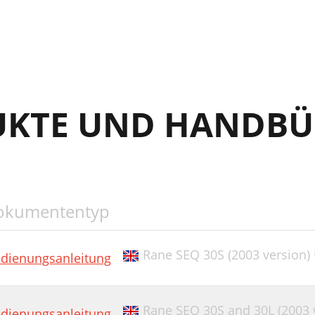
UKTE UND HANDBÜ
okumententyp
Rane SEQ 30S (2003 version)
dienungsanleitung
Rane SEQ 30S and 30L (2003 
dienungsanleitung