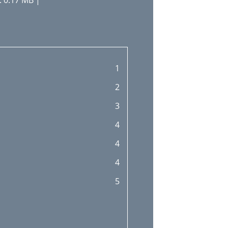
 0.17 MB |
1
2
3
4
4
4
5