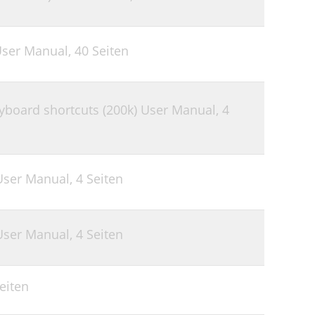
User Manual,
40 Seiten
eyboard shortcuts (200k) User Manual,
4
User Manual,
4 Seiten
User Manual,
4 Seiten
eiten